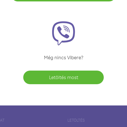
Még nincs Vibere?
Letöltés most
LAT
LETÖLTÉS