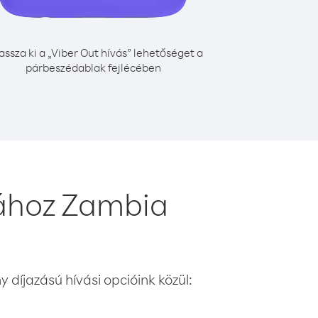
assza ki a „Viber Out hívás” lehetőséget a
párbeszédablak fejlécében
sához Zambia
 díjazású hívási opcióink közül: