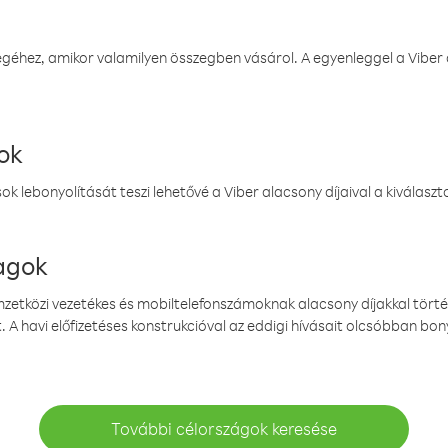
éhez, amikor valamilyen összegben vásárol. A egyenleggel a Viber a
ok
k lebonyolítását teszi lehetővé a Viber alacsony díjaival a kiválas
magok
emzetközi vezetékes és mobiltelefonszámoknak alacsony díjakkal törté
. A havi előfizetéses konstrukcióval az eddigi hívásait olcsóbban bony
További célországok keresése