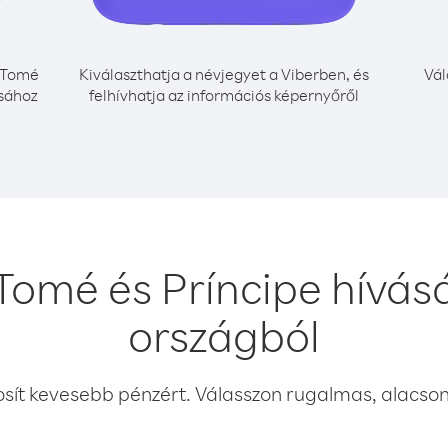
 Tomé
Kiválaszthatja a névjegyet a Viberben, és
Vál
ásához
felhívhatja az információs képernyőről
Tomé és Príncipe hívá
országból
osít kevesebb pénzért. Válasszon rugalmas, alacsony