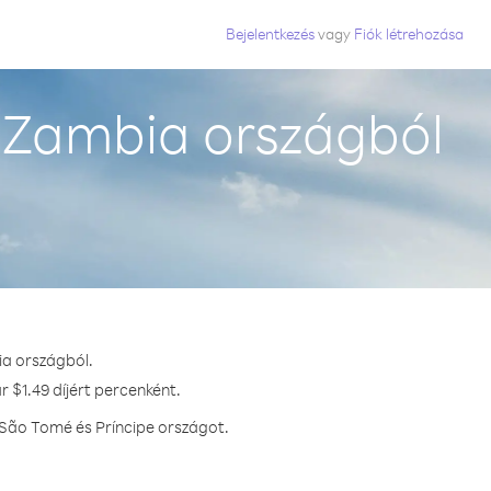
Bejelentkezés
vagy
Fiók létrehozása
 Zambia országból
ia országból.
 $1.49 díjért percenként.
 São Tomé és Príncipe országot.