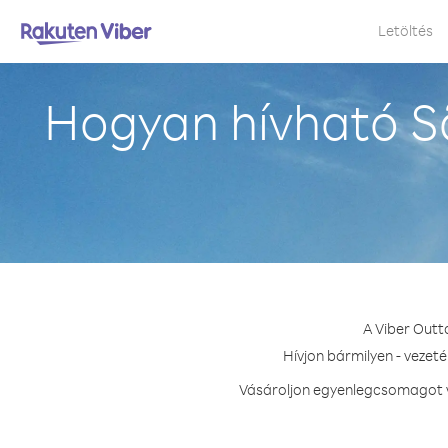
Letöltés
Hogyan hívható S
A Viber Outt
Hívjon bármilyen - vezet
Vásároljon egyenlegcsomagot va