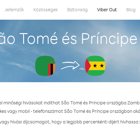
Jellemzők
Közösségek
Biztonság
Viber Out
Blog
ão Tomé és Príncipe
al minőségi hívásokat indíthat São Tomé és Príncipe országba Zamb
ékes vagy mobil - telefonszámot São Tomé és Príncipe országban akár
gy hívási díjcsomagot, hogy a legjobb percenkénti díjért hívhassa