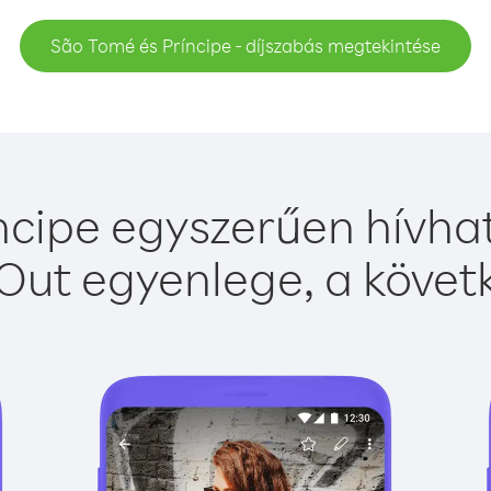
São Tomé és Príncipe - díjszabás megtekintése
cipe egyszerűen hívhat
Out egyenlege, a követk