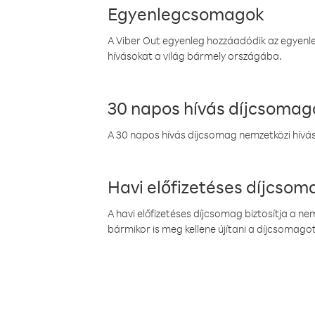
Egyenlegcsomagok
A Viber Out egyenleg hozzáadódik az egyenleg
hívásokat a világ bármely országába.
30 napos hívás díjcsomag
A 30 napos hívás díjcsomag nemzetközi híváso
Havi előfizetéses díjcso
A havi előfizetéses díjcsomag biztosítja a n
bármikor is meg kellene újítani a díjcsomagot