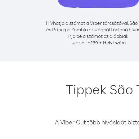
Hívhatja a számot a Viber tárcsázóval.
São
és Príncipe Zambia országból történő hív
írja be a számot az alábbiak
szerint:
+
+
239
Helyi szám
Tippek São 
A Viber Out több hívásidőt bizt