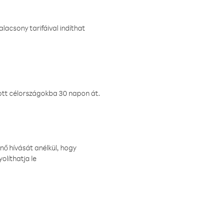
lacsony tarifáival indíthat
ztott célországokba 30 napon át.
nő hívását anélkül, hogy
olíthatja le