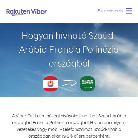
Bejelentkezés
Togg
navig
Hogyan hívható Szaúd-
Arábia Francia Polinézia
országból
A Viber Outtal minőségi hívásokat indíthat Szaúd-Arábia
országba Francia Polinézia országból.
Hívjon bármilyen -
vezetékes vagy mobil - telefonszámot Szaúd-Arábia
országban akár 19.9 ¢ díjért percenként.