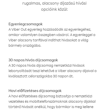
rugalmas, alacsony díjazású hívási
opcióink közül:
Egyenlegcsomagok
A Viber Out egyenleg hozzáadódik az egyenlegéhez,
amikor valamilyen összegben vásárol. A egyenleggel a
Viber alacsony tarifáival indíthat hívásokat a világ
bármely országába.
30 napos hívás díjcsomagok
A 30 napos hívás díjcsomag nemzetközi hívások
lebonyolítását teszi lehetővé a Viber alacsony díjaival a
kiválasztott célországokba 30 napon át.
Havi előfizetéses díjcsomagok
A havi előfizetéses díjcsomag biztosítja a nemzetközi
vezetékes és mobiltelefonszámoknak alacsony díjakkal
történő hívását anélkül, hogy bármikor is meg kellene