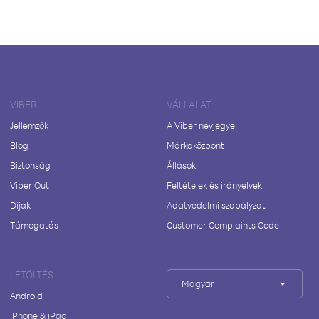
VIBER
VÁLLALAT
Jellemzők
A Viber névjegye
Blog
Márkaközpont
Biztonság
Állások
Viber Out
Feltételek és irányelvek
Díjak
Adatvédelmi szabályzat
Támogatás
Customer Complaints Code
LETÖLTÉS
Magyar
Android
iPhone & iPad