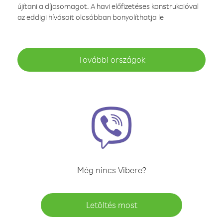
újítani a díjcsomagot. A havi előfizetéses konstrukcióval
az eddigi hívásait olcsóbban bonyolíthatja le
További országok
Még nincs Vibere?
Letöltés most