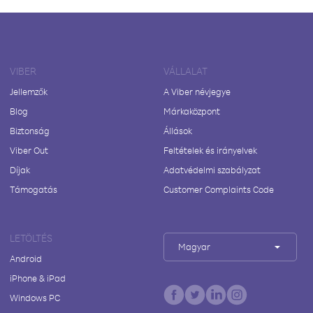
VIBER
VÁLLALAT
Jellemzők
A Viber névjegye
Blog
Márkaközpont
Biztonság
Állások
Viber Out
Feltételek és irányelvek
Díjak
Adatvédelmi szabályzat
Támogatás
Customer Complaints Code
LETÖLTÉS
Magyar
Android
iPhone & iPad
Windows PC