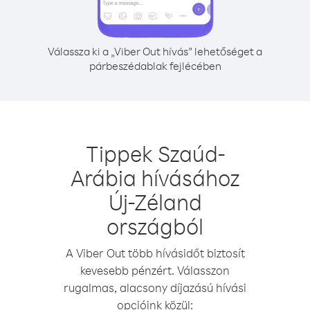
Válassza ki a „Viber Out hívás” lehetőséget a
párbeszédablak fejlécében
Tippek Szaúd-
Arábia hívásához
Új-Zéland
országból
A Viber Out több hívásidőt biztosít
kevesebb pénzért. Válasszon
rugalmas, alacsony díjazású hívási
opcióink közül: