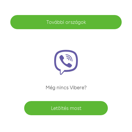
További országok
Még nincs Vibere?
Letöltés most