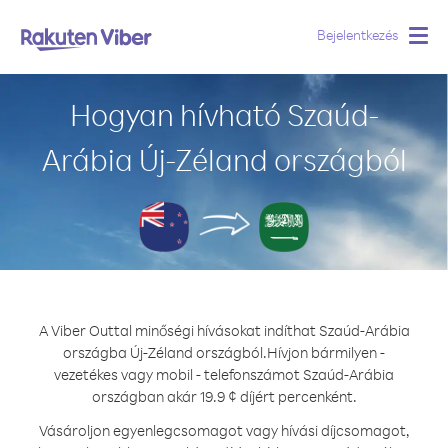
Bejelentkezés
Togg
navig
Hogyan hívható Szaúd-
Arábia Új-Zéland országból
A Viber Outtal minőségi hívásokat indíthat Szaúd-Arábia
országba Új-Zéland országból.
Hívjon bármilyen -
vezetékes vagy mobil - telefonszámot Szaúd-Arábia
országban akár 19.9 ¢ díjért percenként.
Vásároljon egyenlegcsomagot vagy hívási díjcsomagot,