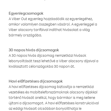
Egyenlegcsomagok
A Viber Out egyenleg hozzáadódik az egyenlegéhez,
amikor valamilyen összegben vásárol. A egyenleggel a
Viber alacsony tarifáival indíthat hívásokat a világ
bármely országába.
30 napos hívás díjcsomagok
A 30 napos hívás díjcsomag nemzetközi hívások
lebonyolítását teszi lehetővé a Viber alacsony díjaival a
kiválasztott célországokba 30 napon át.
Havi előfizetéses díjcsomagok
A havi előfizetéses díjcsomag biztosítja a nemzetközi
vezetékes és mobiltelefonszámoknak alacsony díjakkal
történő hívását anélkül, hogy bármikor is meg kellene
újítani a díjcsomagot. A havi előfizetéses konstrukcióval
az eddigi hívásait olcsóbban bonyolíthatja le