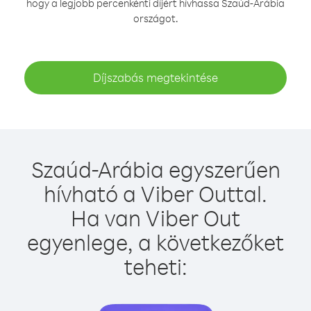
hogy a legjobb percenkénti díjért hívhassa Szaúd-Arábia
országot.
Díjszabás megtekintése
Szaúd-Arábia egyszerűen
hívható a Viber Outtal.
Ha van Viber Out
egyenlege, a következőket
teheti: