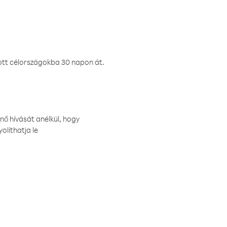
ztott célországokba 30 napon át.
nő hívását anélkül, hogy
olíthatja le