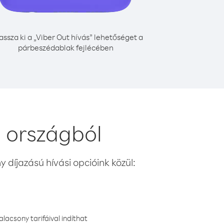
assza ki a „Viber Out hívás” lehetőséget a
párbeszédablak fejlécében
 országból
 díjazású hívási opcióink közül:
lacsony tarifáival indíthat