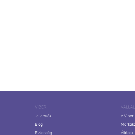
VIBER
VÁLLA
Jellemzők
A Viber
Blog
Márkak
Biztonság
Állások