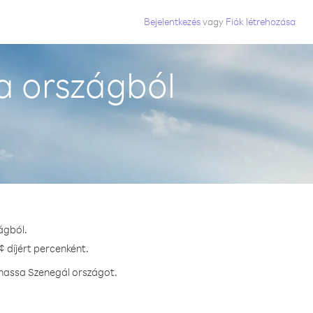
Bejelentkezés
vagy
Fiók létrehozása
a országból
ágból.
 díjért percenként.
vhassa Szenegál országot.