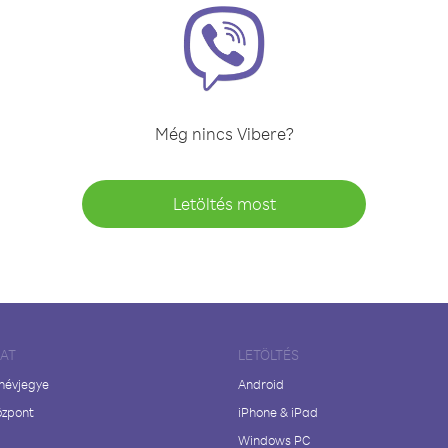
Még nincs Vibere?
Letöltés most
LAT
LETÖLTÉS
 névjegye
Android
özpont
iPhone & iPad
Windows PC