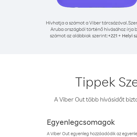
Hívhatja a számot a Viber tárcsázóval.
Sze
Aruba országból történő hívásához írja 
számot az alábbiak szerint:
+
+
221
Helyi 
Tippek Sz
A Viber Out több hívásidőt bizt
Egyenlegcsomagok
A Viber Out egyenleg hozzáadódik az egyenleg