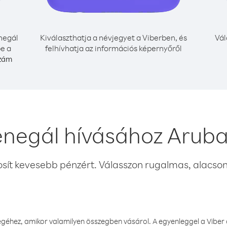
negál
Kiválaszthatja a névjegyet a Viberben, és
Vál
be a
felhívhatja az információs képernyőről
szám
enegál hívásához Aruba
osít kevesebb pénzért. Válasszon rugalmas, alacsony
éhez, amikor valamilyen összegben vásárol. A egyenleggel a Viber a