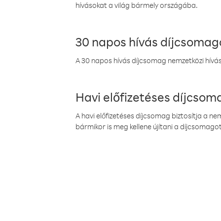
hívásokat a világ bármely országába.
30 napos hívás díjcsomag
A 30 napos hívás díjcsomag nemzetközi híváso
Havi előfizetéses díjcso
A havi előfizetéses díjcsomag biztosítja a n
bármikor is meg kellene újítani a díjcsomagot