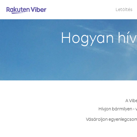
Letöltés
Hogyan hív
A Vib
Hívjon bármilyen -
Vásároljon egyenlegcsoma