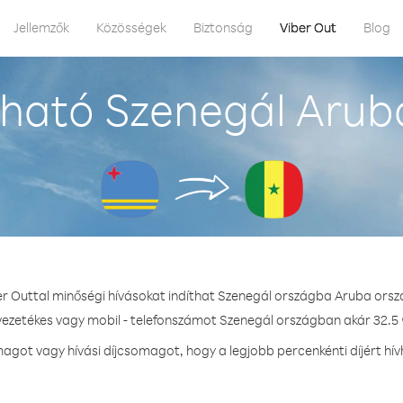
Jellemzők
Közösségek
Biztonság
Viber Out
Blog
ható Szenegál Arub
er Outtal minőségi hívásokat indíthat Szenegál országba Aruba orsz
 vezetékes vagy mobil - telefonszámot Szenegál országban akár 32.5 ¢
got vagy hívási díjcsomagot, hogy a legjobb percenkénti díjért hí