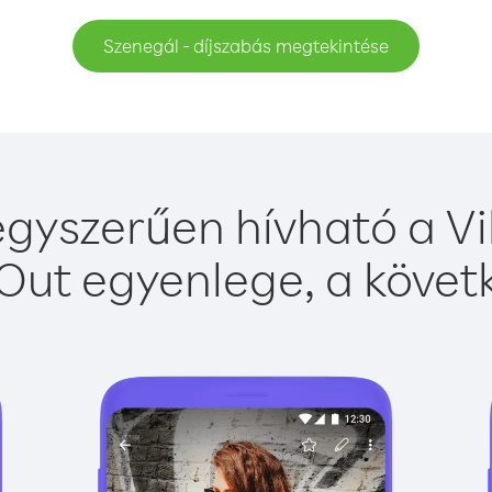
Szenegál - díjszabás megtekintése
gyszerűen hívható a Vi
Out egyenlege, a követk