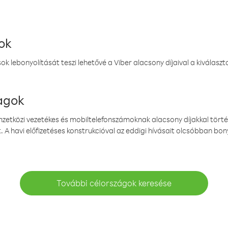
ok
k lebonyolítását teszi lehetővé a Viber alacsony díjaival a kiválas
magok
emzetközi vezetékes és mobiltelefonszámoknak alacsony díjakkal törté
. A havi előfizetéses konstrukcióval az eddigi hívásait olcsóbban bony
További célországok keresése