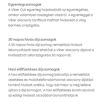
Egyenlegcsomagok
A Viber Out egyenleg hozzáadódik az egyenlegéhez,
amikor valamilyen összegben vásárol. A egyenleggel a
Viber alacsony tarifáival indíthat hívásokat a világ
bármely országába.
30 napos hívás díjcsomagok
A 30 napos hívás díjcsomag nemzetközi hívások
lebonyolítását teszi lehetővé a Viber alacsony díjaival a
kiválasztott célországokba 30 napon át.
Havi előfizetéses díjcsomagok
A havi előfizetéses díjcsomag biztosítja a nemzetközi
vezetékes és mobiltelefonszámoknak alacsony díjakkal
történő hívását anélkül, hogy bármikor is meg kellene
újítani a díjcsomagot. A havi előfizetéses konstrukcióval
az eddigi hívásait olcsóbban bonyolíthatja le