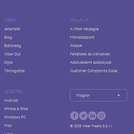
VIBER
VÁLLALAT
Jellemzők
A Viber névjegye
Blog
Márkaközpont
Biztonság
Állások
Viber Out
Feltételek és irányelvek
Díjak
Adatvédelmi szabályzat
Támogatás
Customer Complaints Code
LETÖLTÉS
Magyar
Android
iPhone & iPad
Windows PC
Mac
©
2026
Viber Media S.à r.l.
Linux