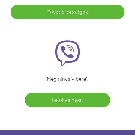
További országok
Még nincs Vibere?
Letöltés most