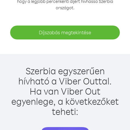
hogy a legjobb percenkénti díjért hívhassa Szerbia
országot.
Díjszabás megtekintése
Szerbia egyszerűen
hívható a Viber Outtal.
Ha van Viber Out
egyenlege, a következőket
teheti: