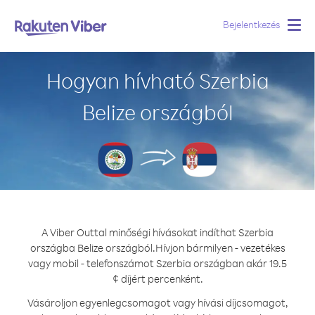
Bejelentkezés
Togg
navig
Hogyan hívható Szerbia
Belize országból
A Viber Outtal minőségi hívásokat indíthat Szerbia
országba Belize országból.
Hívjon bármilyen - vezetékes
vagy mobil - telefonszámot Szerbia országban akár 19.5
¢ díjért percenként.
Vásároljon egyenlegcsomagot vagy hívási díjcsomagot,