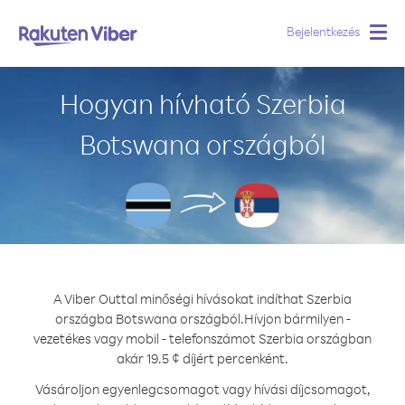
Bejelentkezés
Togg
navig
Hogyan hívható Szerbia
Botswana országból
A Viber Outtal minőségi hívásokat indíthat Szerbia
országba Botswana országból.
Hívjon bármilyen -
vezetékes vagy mobil - telefonszámot Szerbia országban
akár 19.5 ¢ díjért percenként.
Vásároljon egyenlegcsomagot vagy hívási díjcsomagot,