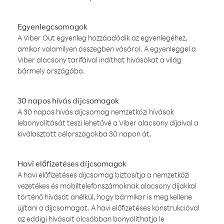
Egyenlegcsomagok
A Viber Out egyenleg hozzáadódik az egyenlegéhez,
amikor valamilyen összegben vásárol. A egyenleggel a
Viber alacsony tarifáival indíthat hívásokat a világ
bármely országába.
30 napos hívás díjcsomagok
A 30 napos hívás díjcsomag nemzetközi hívások
lebonyolítását teszi lehetővé a Viber alacsony díjaival a
kiválasztott célországokba 30 napon át.
Havi előfizetéses díjcsomagok
A havi előfizetéses díjcsomag biztosítja a nemzetközi
vezetékes és mobiltelefonszámoknak alacsony díjakkal
történő hívását anélkül, hogy bármikor is meg kellene
újítani a díjcsomagot. A havi előfizetéses konstrukcióval
az eddigi hívásait olcsóbban bonyolíthatja le