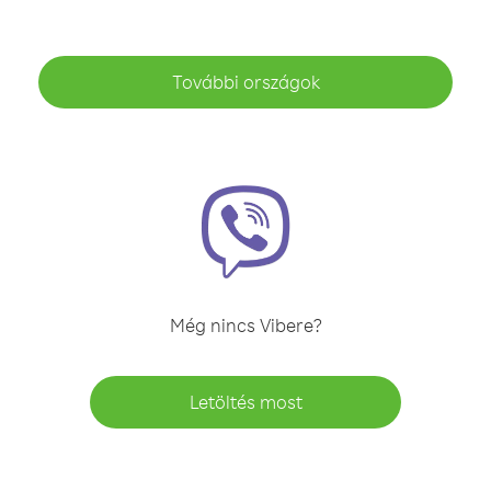
További országok
Még nincs Vibere?
Letöltés most