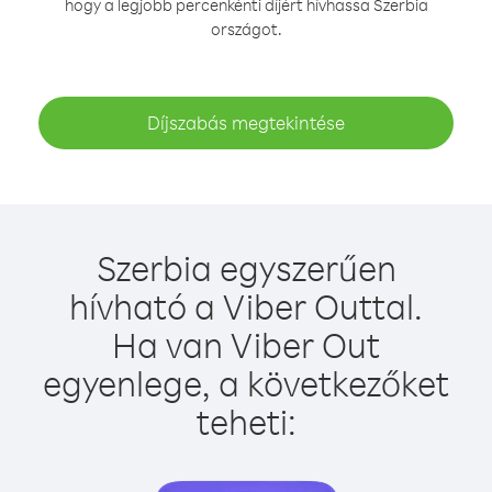
hogy a legjobb percenkénti díjért hívhassa Szerbia
országot.
Díjszabás megtekintése
Szerbia egyszerűen
hívható a Viber Outtal.
Ha van Viber Out
egyenlege, a következőket
teheti: