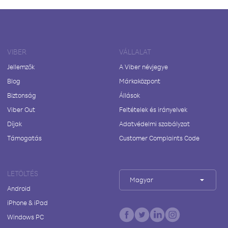
VIBER
VÁLLALAT
Jellemzők
A Viber névjegye
Blog
Márkaközpont
Biztonság
Állások
Viber Out
Feltételek és irányelvek
Díjak
Adatvédelmi szabályzat
Támogatás
Customer Complaints Code
LETÖLTÉS
Magyar
Android
iPhone & iPad
Windows PC