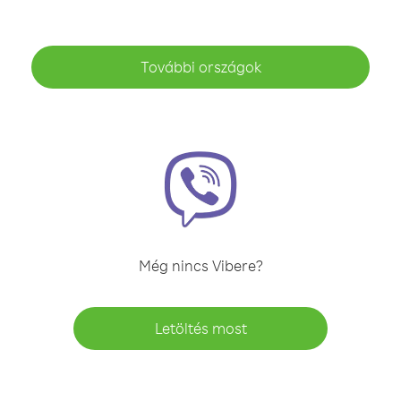
További országok
Még nincs Vibere?
Letöltés most