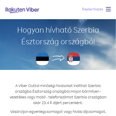
Bejelentkezés
Togg
navig
Hogyan hívható Szerbia
Észtország országból
A Viber Outtal minőségi hívásokat indíthat Szerbia
országba Észtország országból.
Hívjon bármilyen -
vezetékes vagy mobil - telefonszámot Szerbia országban
akár 23.4 ¢ díjért percenként.
Vásároljon egyenlegcsomagot vagy hívási díjcsomagot,