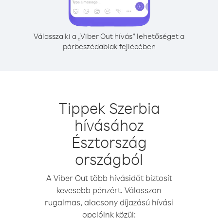
Válassza ki a „Viber Out hívás” lehetőséget a
párbeszédablak fejlécében
Tippek Szerbia
hívásához
Észtország
országból
A Viber Out több hívásidőt biztosít
kevesebb pénzért. Válasszon
rugalmas, alacsony díjazású hívási
opcióink közül: