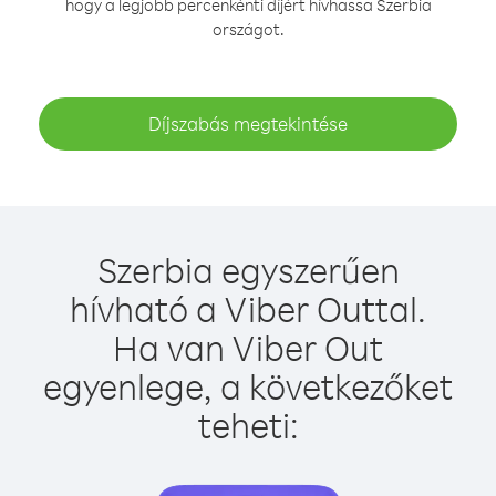
hogy a legjobb percenkénti díjért hívhassa Szerbia
országot.
Díjszabás megtekintése
Szerbia egyszerűen
hívható a Viber Outtal.
Ha van Viber Out
egyenlege, a következőket
teheti: