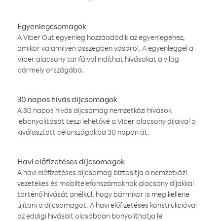
Egyenlegcsomagok
A Viber Out egyenleg hozzáadódik az egyenlegéhez,
amikor valamilyen összegben vásárol. A egyenleggel a
Viber alacsony tarifáival indíthat hívásokat a világ
bármely országába.
30 napos hívás díjcsomagok
A 30 napos hívás díjcsomag nemzetközi hívások
lebonyolítását teszi lehetővé a Viber alacsony díjaival a
kiválasztott célországokba 30 napon át.
Havi előfizetéses díjcsomagok
A havi előfizetéses díjcsomag biztosítja a nemzetközi
vezetékes és mobiltelefonszámoknak alacsony díjakkal
történő hívását anélkül, hogy bármikor is meg kellene
újítani a díjcsomagot. A havi előfizetéses konstrukcióval
az eddigi hívásait olcsóbban bonyolíthatja le