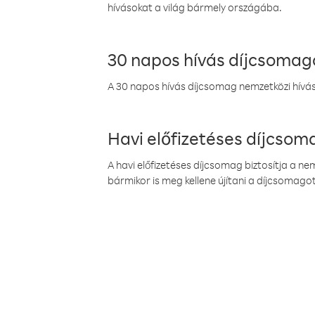
hívásokat a világ bármely országába.
30 napos hívás díjcsomag
A 30 napos hívás díjcsomag nemzetközi híváso
Havi előfizetéses díjcso
A havi előfizetéses díjcsomag biztosítja a n
bármikor is meg kellene újítani a díjcsomagot