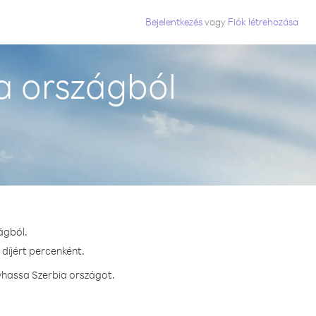
Bejelentkezés
vagy
Fiók létrehozása
a országból
ágból.
 díjért percenként.
vhassa Szerbia országot.