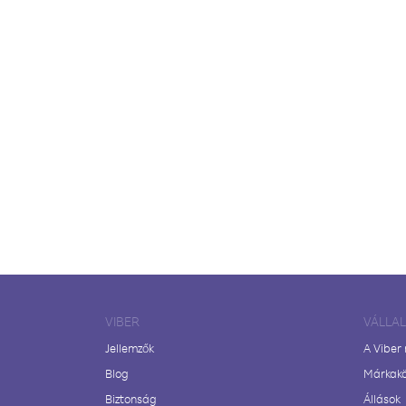
VIBER
VÁLLA
Jellemzők
A Viber
Blog
Márkak
Biztonság
Állások