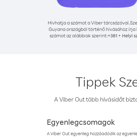
Hívhatja a számot a Viber tárcsázóval.
Sze
Guyana országból történő hívásához írja 
számot az alábbiak szerint:
+
+
381
Helyi 
Tippek Sz
A Viber Out több hívásidőt bizt
Egyenlegcsomagok
A Viber Out egyenleg hozzáadódik az egyenleg