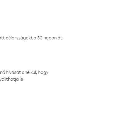
ztott célországokba 30 napon át.
nő hívását anélkül, hogy
olíthatja le