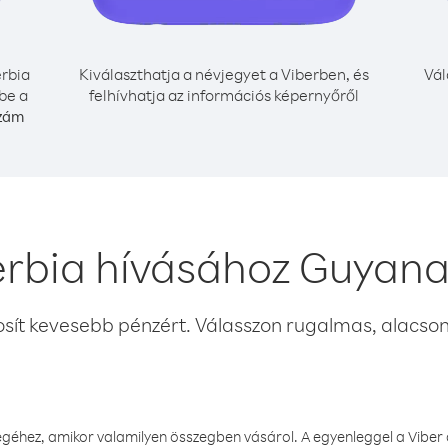
rbia
Kiválaszthatja a névjegyet a Viberben, és
Vál
be a
felhívhatja az információs képernyőről
szám
erbia hívásához Guyana
osít kevesebb pénzért. Válasszon rugalmas, alacsony
éhez, amikor valamilyen összegben vásárol. A egyenleggel a Viber a