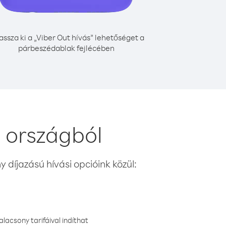
assza ki a „Viber Out hívás” lehetőséget a
párbeszédablak fejlécében
 országból
 díjazású hívási opcióink közül:
lacsony tarifáival indíthat