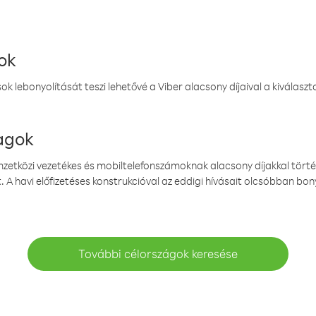
ok
k lebonyolítását teszi lehetővé a Viber alacsony díjaival a kiválas
magok
emzetközi vezetékes és mobiltelefonszámoknak alacsony díjakkal törté
. A havi előfizetéses konstrukcióval az eddigi hívásait olcsóbban bony
További célországok keresése