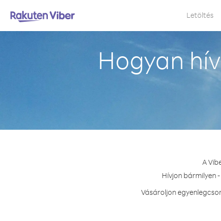
Letöltés
Hogyan hív
A Vib
Hívjon bármilyen -
Vásároljon egyenlegcsom