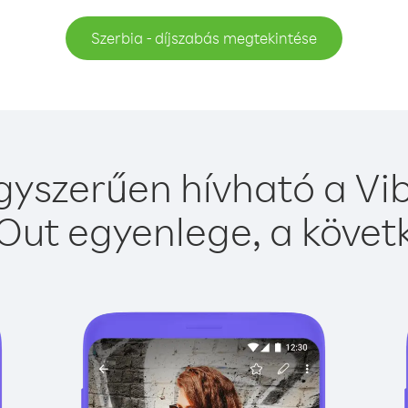
Szerbia - díjszabás megtekintése
gyszerűen hívható a Vib
Out egyenlege, a követk