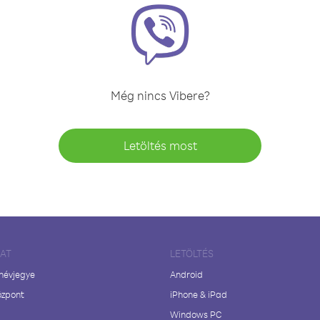
Még nincs Vibere?
Letöltés most
LAT
LETÖLTÉS
 névjegye
Android
özpont
iPhone & iPad
Windows PC