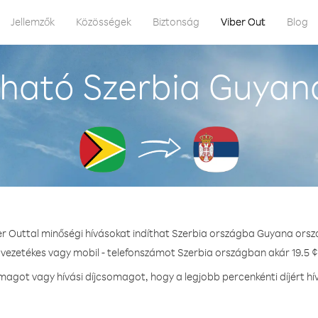
Jellemzők
Közösségek
Biztonság
Viber Out
Blog
ható Szerbia Guyan
er Outtal minőségi hívásokat indíthat Szerbia országba Guyana orsz
 vezetékes vagy mobil - telefonszámot Szerbia országban akár 19.5 ¢
agot vagy hívási díjcsomagot, hogy a legjobb percenkénti díjért hí