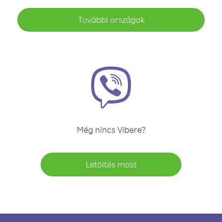
További országok
Még nincs Vibere?
Letöltés most