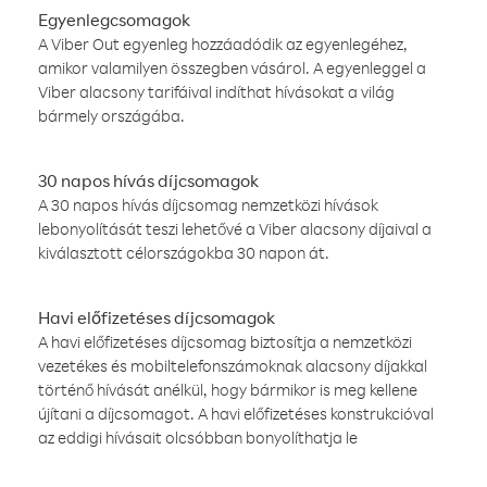
Egyenlegcsomagok
A Viber Out egyenleg hozzáadódik az egyenlegéhez,
amikor valamilyen összegben vásárol. A egyenleggel a
Viber alacsony tarifáival indíthat hívásokat a világ
bármely országába.
30 napos hívás díjcsomagok
A 30 napos hívás díjcsomag nemzetközi hívások
lebonyolítását teszi lehetővé a Viber alacsony díjaival a
kiválasztott célországokba 30 napon át.
Havi előfizetéses díjcsomagok
A havi előfizetéses díjcsomag biztosítja a nemzetközi
vezetékes és mobiltelefonszámoknak alacsony díjakkal
történő hívását anélkül, hogy bármikor is meg kellene
újítani a díjcsomagot. A havi előfizetéses konstrukcióval
az eddigi hívásait olcsóbban bonyolíthatja le