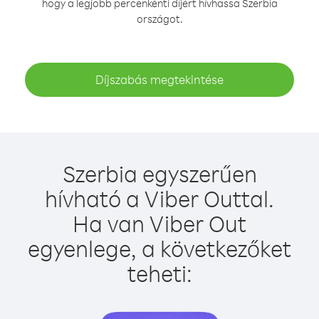
hogy a legjobb percenkénti díjért hívhassa Szerbia
országot.
Díjszabás megtekintése
Szerbia egyszerűen
hívható a Viber Outtal.
Ha van Viber Out
egyenlege, a következőket
teheti: