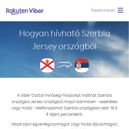
Bejelentkezés
Togg
navig
Hogyan hívható Szerbia
Jersey országból
A Viber Outtal minőségi hívásokat indíthat Szerbia
országba Jersey országból.
Hívjon bármilyen - vezetékes
vagy mobil - telefonszámot Szerbia országban akár 19.5
¢ díjért percenként.
Vásároljon egyenlegcsomagot vagy hívási díjcsomagot,