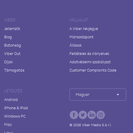
VIBER
VÁLLALAT
Jellemzők
A Viber névjegye
Blog
Márkaközpont
Biztonság
Állások
Viber Out
Feltételek és irányelvek
Díjak
Adatvédelmi szabályzat
Támogatás
Customer Complaints Code
LETÖLTÉS
Magyar
Android
iPhone & iPad
Windows PC
Mac
©
2026
Viber Media S.à r.l.
Linux