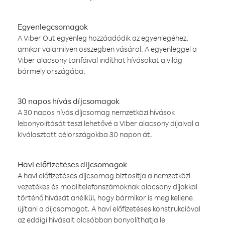
Egyenlegcsomagok
A Viber Out egyenleg hozzáadódik az egyenlegéhez,
amikor valamilyen összegben vásárol. A egyenleggel a
Viber alacsony tarifáival indíthat hívásokat a világ
bármely országába.
30 napos hívás díjcsomagok
A 30 napos hívás díjcsomag nemzetközi hívások
lebonyolítását teszi lehetővé a Viber alacsony díjaival a
kiválasztott célországokba 30 napon át.
Havi előfizetéses díjcsomagok
A havi előfizetéses díjcsomag biztosítja a nemzetközi
vezetékes és mobiltelefonszámoknak alacsony díjakkal
történő hívását anélkül, hogy bármikor is meg kellene
újítani a díjcsomagot. A havi előfizetéses konstrukcióval
az eddigi hívásait olcsóbban bonyolíthatja le