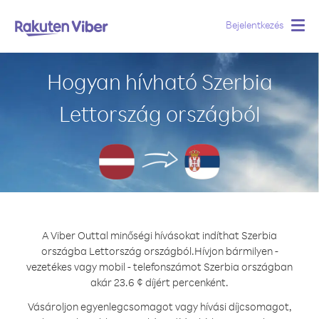
Bejelentkezés
Togg
navig
Hogyan hívható Szerbia
Lettország országból
A Viber Outtal minőségi hívásokat indíthat Szerbia
országba Lettország országból.
Hívjon bármilyen -
vezetékes vagy mobil - telefonszámot Szerbia országban
akár 23.6 ¢ díjért percenként.
Vásároljon egyenlegcsomagot vagy hívási díjcsomagot,