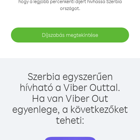
hogy a legjobb percenkénti díjért hívhassa Szerbia
országot.
Díjszabás megtekintése
Szerbia egyszerűen
hívható a Viber Outtal.
Ha van Viber Out
egyenlege, a következőket
teheti: