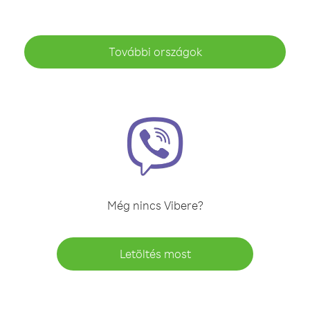
További országok
Még nincs Vibere?
Letöltés most