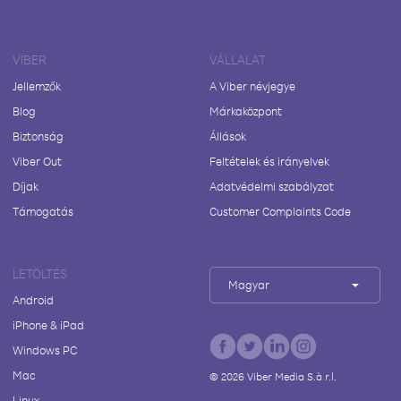
VIBER
VÁLLALAT
Jellemzők
A Viber névjegye
Blog
Márkaközpont
Biztonság
Állások
Viber Out
Feltételek és irányelvek
Díjak
Adatvédelmi szabályzat
Támogatás
Customer Complaints Code
LETÖLTÉS
Magyar
Android
iPhone & iPad
Windows PC
Mac
©
2026
Viber Media S.à r.l.
Linux