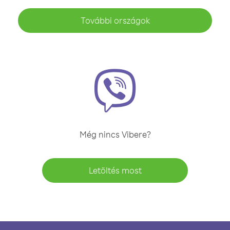
További országok
Még nincs Vibere?
Letöltés most