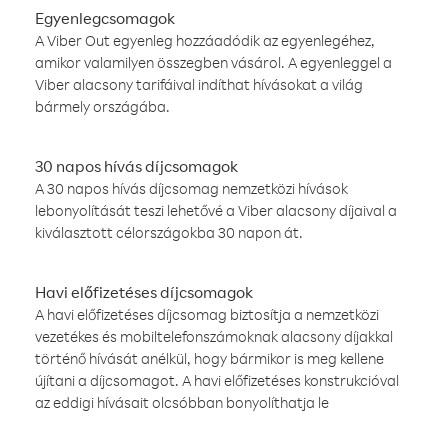
Egyenlegcsomagok
A Viber Out egyenleg hozzáadódik az egyenlegéhez,
amikor valamilyen összegben vásárol. A egyenleggel a
Viber alacsony tarifáival indíthat hívásokat a világ
bármely országába.
30 napos hívás díjcsomagok
A 30 napos hívás díjcsomag nemzetközi hívások
lebonyolítását teszi lehetővé a Viber alacsony díjaival a
kiválasztott célországokba 30 napon át.
Havi előfizetéses díjcsomagok
A havi előfizetéses díjcsomag biztosítja a nemzetközi
vezetékes és mobiltelefonszámoknak alacsony díjakkal
történő hívását anélkül, hogy bármikor is meg kellene
újítani a díjcsomagot. A havi előfizetéses konstrukcióval
az eddigi hívásait olcsóbban bonyolíthatja le