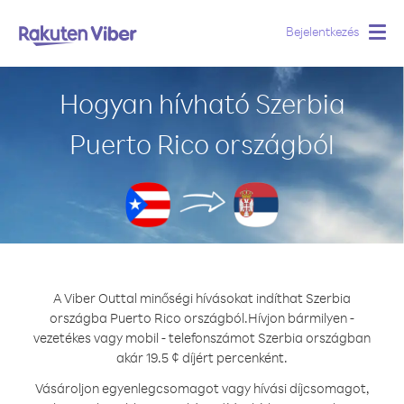
Bejelentkezés
Togg
navig
Hogyan hívható Szerbia
Puerto Rico országból
A Viber Outtal minőségi hívásokat indíthat Szerbia
országba Puerto Rico országból.
Hívjon bármilyen -
vezetékes vagy mobil - telefonszámot Szerbia országban
akár 19.5 ¢ díjért percenként.
Vásároljon egyenlegcsomagot vagy hívási díjcsomagot,