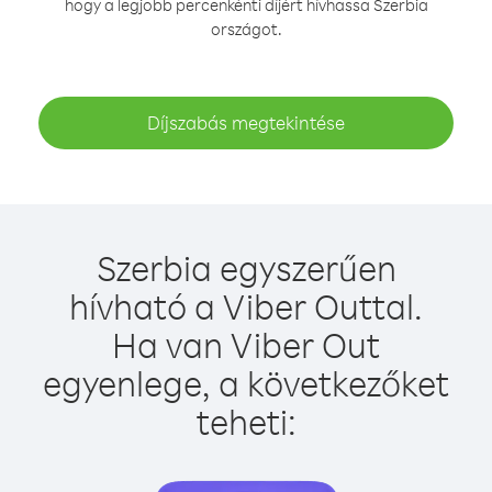
hogy a legjobb percenkénti díjért hívhassa Szerbia
országot.
Díjszabás megtekintése
Szerbia egyszerűen
hívható a Viber Outtal.
Ha van Viber Out
egyenlege, a következőket
teheti: