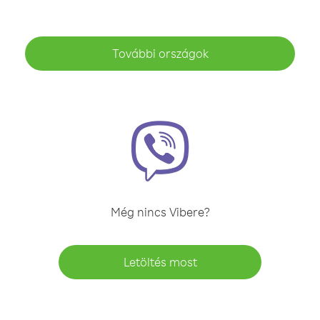
További országok
Még nincs Vibere?
Letöltés most