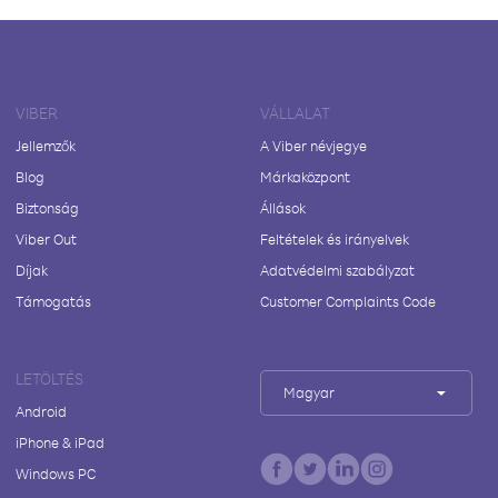
VIBER
VÁLLALAT
Jellemzők
A Viber névjegye
Blog
Márkaközpont
Biztonság
Állások
Viber Out
Feltételek és irányelvek
Díjak
Adatvédelmi szabályzat
Támogatás
Customer Complaints Code
LETÖLTÉS
Magyar
Android
iPhone & iPad
Windows PC