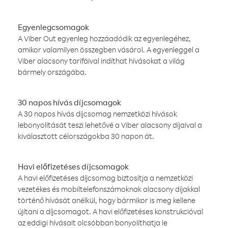
Egyenlegcsomagok
A Viber Out egyenleg hozzáadódik az egyenlegéhez,
amikor valamilyen összegben vásárol. A egyenleggel a
Viber alacsony tarifáival indíthat hívásokat a világ
bármely országába.
30 napos hívás díjcsomagok
A 30 napos hívás díjcsomag nemzetközi hívások
lebonyolítását teszi lehetővé a Viber alacsony díjaival a
kiválasztott célországokba 30 napon át.
Havi előfizetéses díjcsomagok
A havi előfizetéses díjcsomag biztosítja a nemzetközi
vezetékes és mobiltelefonszámoknak alacsony díjakkal
történő hívását anélkül, hogy bármikor is meg kellene
újítani a díjcsomagot. A havi előfizetéses konstrukcióval
az eddigi hívásait olcsóbban bonyolíthatja le