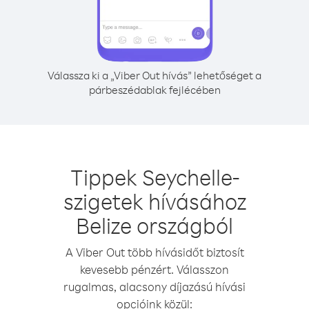
Válassza ki a „Viber Out hívás” lehetőséget a
párbeszédablak fejlécében
Tippek Seychelle-
szigetek hívásához
Belize országból
A Viber Out több hívásidőt biztosít
kevesebb pénzért. Válasszon
rugalmas, alacsony díjazású hívási
opcióink közül: