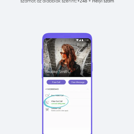
számot az alábbiak szerint:
+
+
248
Helyi szám