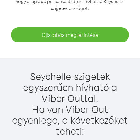
hogy a legjobb percenkénti díjért hívhassa Seychelle-
szigetek országot.
Díjszabás megtekintése
Seychelle-szigetek
egyszerűen hívható a
Viber Outtal.
Ha van Viber Out
egyenlege, a következőket
teheti: