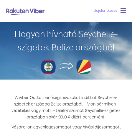
Bejelentkezés
Togg
navig
Hogyan hívható Seychelle-
szigetek Belize országból
A Viber Outtal minőségi hívásokat indíthat Seychelle-
szigetek országba Belize országból.
Hívjon bármilyen -
vezetékes vagy mobil - telefonszámot Seychelle-szigetek
országban akár 99.0 ¢ díjért percenként.
Vásároljon egyenlegcsomagot vagy hívási díjcsomagot,