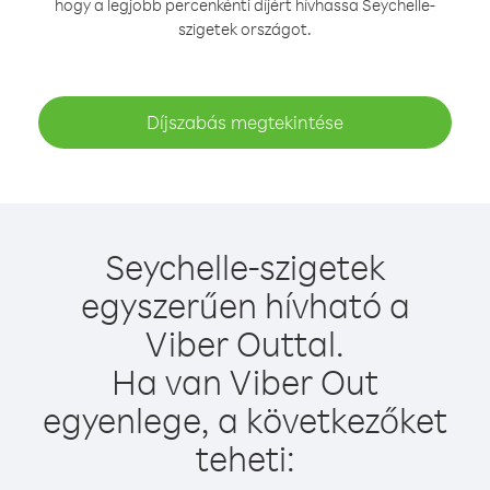
hogy a legjobb percenkénti díjért hívhassa Seychelle-
szigetek országot.
Díjszabás megtekintése
Seychelle-szigetek
egyszerűen hívható a
Viber Outtal.
Ha van Viber Out
egyenlege, a következőket
teheti: