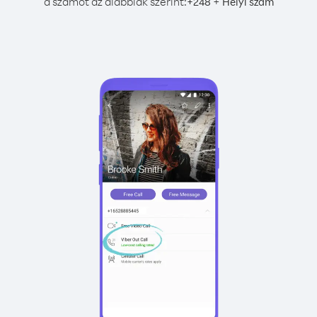
a számot az alábbiak szerint:
+
+
248
Helyi szám