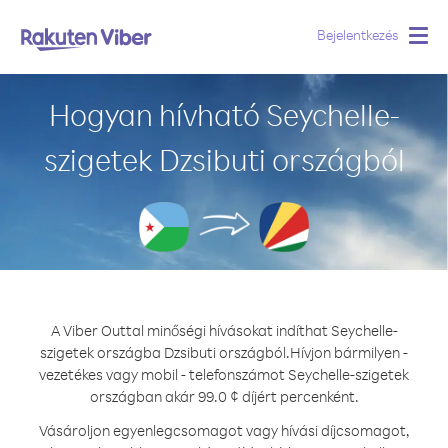
Bejelentkezés
Togg
navig
Hogyan hívható Seychelle-
szigetek Dzsibuti országból
A Viber Outtal minőségi hívásokat indíthat Seychelle-
szigetek országba Dzsibuti országból.
Hívjon bármilyen -
vezetékes vagy mobil - telefonszámot Seychelle-szigetek
országban akár 99.0 ¢ díjért percenként.
Vásároljon egyenlegcsomagot vagy hívási díjcsomagot,