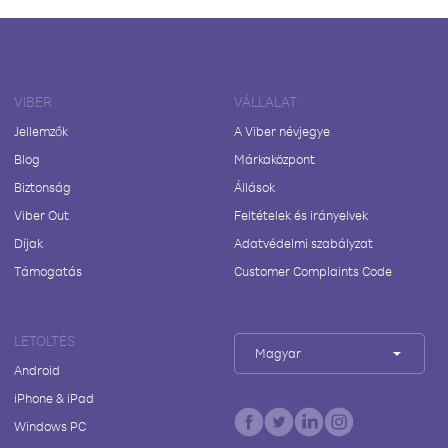
VIBER
VÁLLALAT
Jellemzők
A Viber névjegye
Blog
Márkaközpont
Biztonság
Állások
Viber Out
Feltételek és irányelvek
Díjak
Adatvédelmi szabályzat
Támogatás
Customer Complaints Code
LETÖLTÉS
Magyar
Android
iPhone & iPad
Windows PC