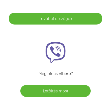
További országok
Még nincs Vibere?
Letöltés most