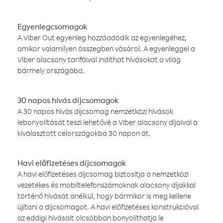
Egyenlegcsomagok
A Viber Out egyenleg hozzáadódik az egyenlegéhez,
amikor valamilyen összegben vásárol. A egyenleggel a
Viber alacsony tarifáival indíthat hívásokat a világ
bármely országába.
30 napos hívás díjcsomagok
A 30 napos hívás díjcsomag nemzetközi hívások
lebonyolítását teszi lehetővé a Viber alacsony díjaival a
kiválasztott célországokba 30 napon át.
Havi előfizetéses díjcsomagok
A havi előfizetéses díjcsomag biztosítja a nemzetközi
vezetékes és mobiltelefonszámoknak alacsony díjakkal
történő hívását anélkül, hogy bármikor is meg kellene
újítani a díjcsomagot. A havi előfizetéses konstrukcióval
az eddigi hívásait olcsóbban bonyolíthatja le