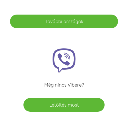
További országok
Még nincs Vibere?
Letöltés most