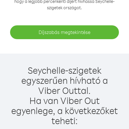
hogy a legjobb percenkénti díjért hívhassa Seychelle-
szigetek országot.
Díjszabás megtekintése
Seychelle-szigetek
egyszerűen hívható a
Viber Outtal.
Ha van Viber Out
egyenlege, a következőket
teheti: