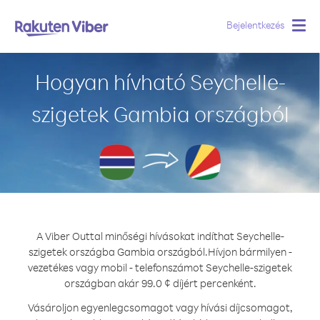
Bejelentkezés
Togg
navig
Hogyan hívható Seychelle-
szigetek Gambia országból
A Viber Outtal minőségi hívásokat indíthat Seychelle-
szigetek országba Gambia országból.
Hívjon bármilyen -
vezetékes vagy mobil - telefonszámot Seychelle-szigetek
országban akár 99.0 ¢ díjért percenként.
Vásároljon egyenlegcsomagot vagy hívási díjcsomagot,