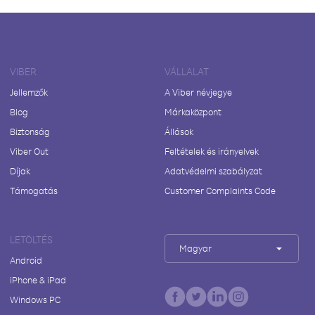
VIBER
VÁLLALAT
Jellemzők
A Viber névjegye
Blog
Márkaközpont
Biztonság
Állások
Viber Out
Feltételek és irányelvek
Díjak
Adatvédelmi szabályzat
Támogatás
Customer Complaints Code
LETÖLTÉS
Magyar
Android
iPhone & iPad
Windows PC