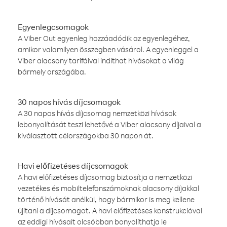
Egyenlegcsomagok
A Viber Out egyenleg hozzáadódik az egyenlegéhez,
amikor valamilyen összegben vásárol. A egyenleggel a
Viber alacsony tarifáival indíthat hívásokat a világ
bármely országába.
30 napos hívás díjcsomagok
A 30 napos hívás díjcsomag nemzetközi hívások
lebonyolítását teszi lehetővé a Viber alacsony díjaival a
kiválasztott célországokba 30 napon át.
Havi előfizetéses díjcsomagok
A havi előfizetéses díjcsomag biztosítja a nemzetközi
vezetékes és mobiltelefonszámoknak alacsony díjakkal
történő hívását anélkül, hogy bármikor is meg kellene
újítani a díjcsomagot. A havi előfizetéses konstrukcióval
az eddigi hívásait olcsóbban bonyolíthatja le