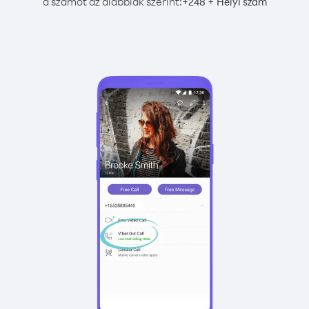
a számot az alábbiak szerint:
+
+
248
Helyi szám