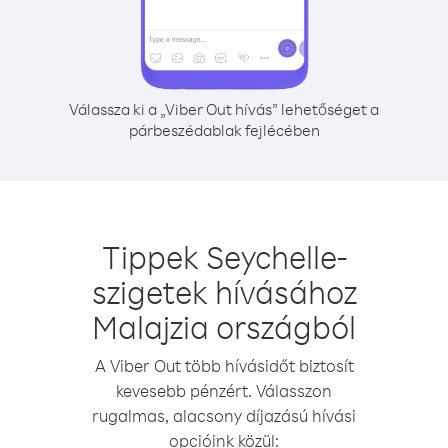
Válassza ki a „Viber Out hívás” lehetőséget a
párbeszédablak fejlécében
Tippek Seychelle-
szigetek hívásához
Malajzia országból
A Viber Out több hívásidőt biztosít
kevesebb pénzért. Válasszon
rugalmas, alacsony díjazású hívási
opcióink közül: