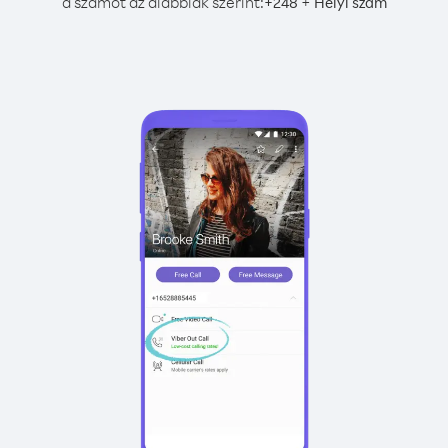
a számot az alábbiak szerint:
+
+
248
Helyi szám