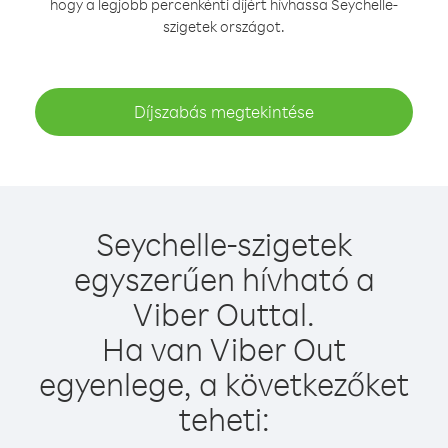
hogy a legjobb percenkénti díjért hívhassa Seychelle-
szigetek országot.
Díjszabás megtekintése
Seychelle-szigetek
egyszerűen hívható a
Viber Outtal.
Ha van Viber Out
egyenlege, a következőket
teheti: