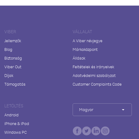
VIBER
VÁLLALAT
Jellemzők
A Viber névjegye
Blog
Márkaközpont
Biztonság
Állások
Viber Out
Feltételek és irányelvek
Díjak
Adatvédelmi szabályzat
Támogatás
Customer Complaints Code
LETÖLTÉS
Magyar
Android
iPhone & iPad
Windows PC