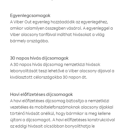
Egyenlegcsomagok
A Viber Out egyenleg hozzáadódik az egyenlegéhez,
amikor valamilyen összegben vásárol. A egyenleggel a
Viber alacsony tarifáival indíthat hívásokat a világ
bármely országába.
30 napos hívás díjcsomagok
A 30 napos hívás díjcsomag nemzetközi hívások
lebonyolítását teszi lehetővé a Viber alacsony díjaival a
kiválasztott célországokba 30 napon át.
Havi előfizetéses díjcsomagok
A havi előfizetéses díjcsomag biztosítja a nemzetközi
vezetékes és mobiltelefonszámoknak alacsony díjakkal
történő hívását anélkül, hogy bármikor is meg kellene
újítani a díjcsomagot. A havi előfizetéses konstrukcióval
az eddigi hívásait olcsóbban bonyolíthatja le