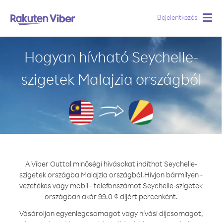
Bejelentkezés
Togg
navig
Hogyan hívható Seychelle-
szigetek Malajzia országból
A Viber Outtal minőségi hívásokat indíthat Seychelle-
szigetek országba Malajzia országból.
Hívjon bármilyen -
vezetékes vagy mobil - telefonszámot Seychelle-szigetek
országban akár 99.0 ¢ díjért percenként.
Vásároljon egyenlegcsomagot vagy hívási díjcsomagot,