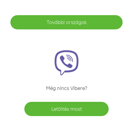
További országok
Még nincs Vibere?
Letöltés most