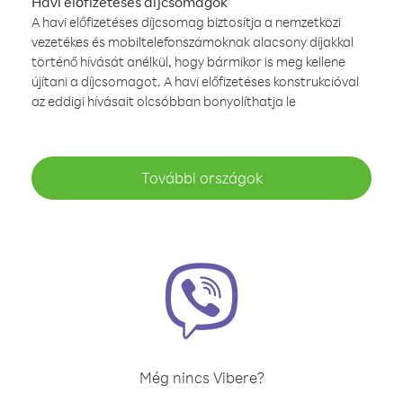
Havi előfizetéses díjcsomagok
A havi előfizetéses díjcsomag biztosítja a nemzetközi
vezetékes és mobiltelefonszámoknak alacsony díjakkal
történő hívását anélkül, hogy bármikor is meg kellene
újítani a díjcsomagot. A havi előfizetéses konstrukcióval
az eddigi hívásait olcsóbban bonyolíthatja le
További országok
Még nincs Vibere?