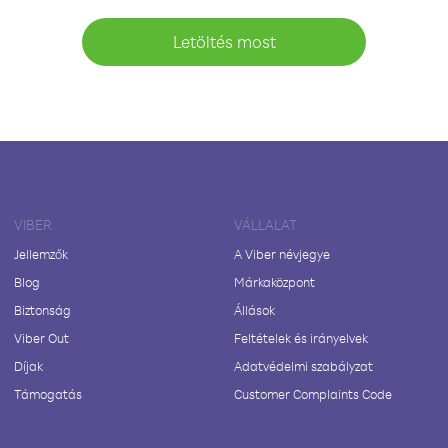
Letöltés most
VIBER
VÁLLALAT
Jellemzők
A Viber névjegye
Blog
Márkaközpont
Biztonság
Állások
Viber Out
Feltételek és irányelvek
Díjak
Adatvédelmi szabályzat
Támogatás
Customer Complaints Code