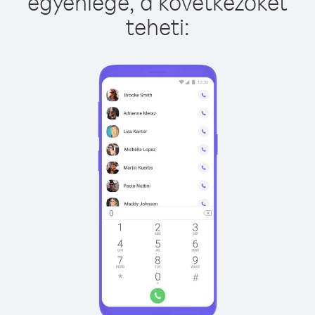
egyenlege, a következőket
teheti: