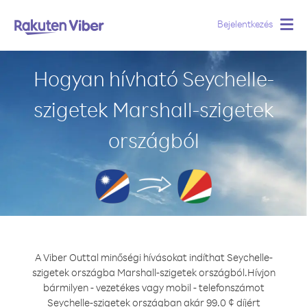
Bejelentkezés
Togg
navig
Hogyan hívható Seychelle-
szigetek Marshall-szigetek
országból
A Viber Outtal minőségi hívásokat indíthat Seychelle-
szigetek országba Marshall-szigetek országból.
Hívjon
bármilyen - vezetékes vagy mobil - telefonszámot
Seychelle-szigetek országban akár 99.0 ¢ díjért