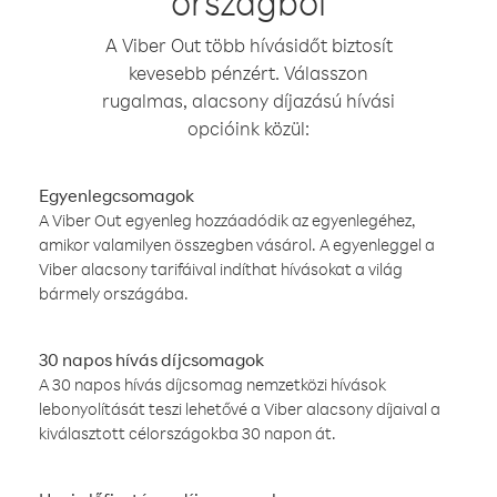
országból
A Viber Out több hívásidőt biztosít
kevesebb pénzért. Válasszon
rugalmas, alacsony díjazású hívási
opcióink közül:
Egyenlegcsomagok
A Viber Out egyenleg hozzáadódik az egyenlegéhez,
amikor valamilyen összegben vásárol. A egyenleggel a
Viber alacsony tarifáival indíthat hívásokat a világ
bármely országába.
30 napos hívás díjcsomagok
A 30 napos hívás díjcsomag nemzetközi hívások
lebonyolítását teszi lehetővé a Viber alacsony díjaival a
kiválasztott célországokba 30 napon át.