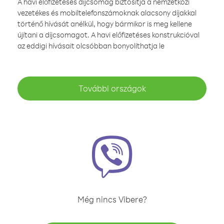
A havi előfizetéses díjcsomag biztosítja a nemzetközi
vezetékes és mobiltelefonszámoknak alacsony díjakkal
történő hívását anélkül, hogy bármikor is meg kellene
újítani a díjcsomagot. A havi előfizetéses konstrukcióval
az eddigi hívásait olcsóbban bonyolíthatja le
További országok
Még nincs Vibere?