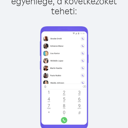
egyenlege, a következőket
teheti: