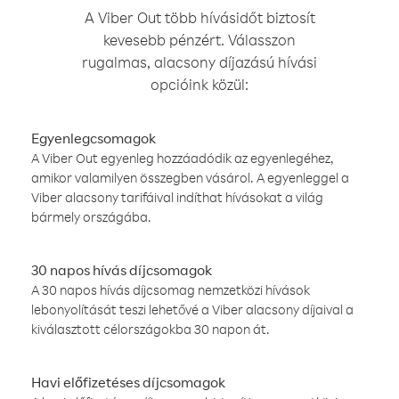
A Viber Out több hívásidőt biztosít
kevesebb pénzért. Válasszon
rugalmas, alacsony díjazású hívási
opcióink közül:
Egyenlegcsomagok
A Viber Out egyenleg hozzáadódik az egyenlegéhez,
amikor valamilyen összegben vásárol. A egyenleggel a
Viber alacsony tarifáival indíthat hívásokat a világ
bármely országába.
30 napos hívás díjcsomagok
A 30 napos hívás díjcsomag nemzetközi hívások
lebonyolítását teszi lehetővé a Viber alacsony díjaival a
kiválasztott célországokba 30 napon át.
Havi előfizetéses díjcsomagok