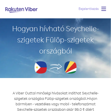
Bejelentkezés
Togg
navig
Hogyan hívható Seychelle-
szigetek Fülöp-szigetek
országból
A Viber Outtal minőségi hívásokat indíthat Seychelle-
szigetek országba Fülöp-szigetek országból.
Hívjon
bármilyen - vezetékes vagy mobil - telefonszámot
Seychelle-szigetek országban akár 99.0 ¢ díjért