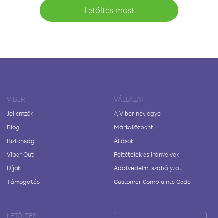
Letöltés most
VIBER
VÁLLALAT
Jellemzők
A Viber névjegye
Blog
Márkaközpont
Biztonság
Állások
Viber Out
Feltételek és irányelvek
Díjak
Adatvédelmi szabályzat
Támogatás
Customer Complaints Code
LETÖLTÉS