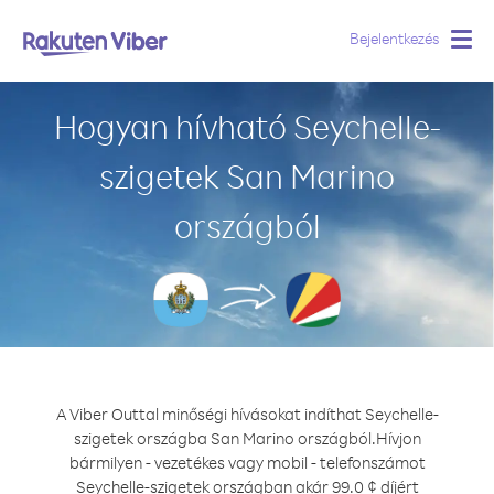
Bejelentkezés
Togg
navig
Hogyan hívható Seychelle-
szigetek San Marino
országból
A Viber Outtal minőségi hívásokat indíthat Seychelle-
szigetek országba San Marino országból.
Hívjon
bármilyen - vezetékes vagy mobil - telefonszámot
Seychelle-szigetek országban akár 99.0 ¢ díjért