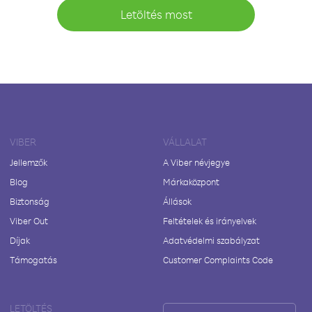
Letöltés most
VIBER
VÁLLALAT
Jellemzők
A Viber névjegye
Blog
Márkaközpont
Biztonság
Állások
Viber Out
Feltételek és irányelvek
Díjak
Adatvédelmi szabályzat
Támogatás
Customer Complaints Code
LETÖLTÉS