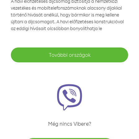
A havi előfizetéses díjcsomag biztosítja a nemzetközi
vezetékes és mobiltelefonszámoknak alacsony díjakkal
történő hívását anélkül, hogy bármikor is meg kellene
újítani a díjcsomagot. A havi előfizetéses konstrukcióval
az eddigi hívásait olcsóbban bonyolíthatja le
További országok
Még nincs Vibere?