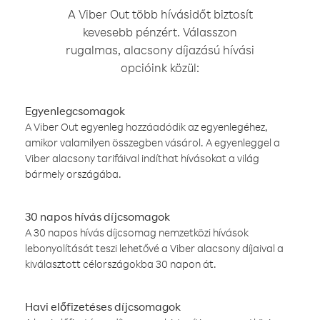
A Viber Out több hívásidőt biztosít
kevesebb pénzért. Válasszon
rugalmas, alacsony díjazású hívási
opcióink közül:
Egyenlegcsomagok
A Viber Out egyenleg hozzáadódik az egyenlegéhez,
amikor valamilyen összegben vásárol. A egyenleggel a
Viber alacsony tarifáival indíthat hívásokat a világ
bármely országába.
30 napos hívás díjcsomagok
A 30 napos hívás díjcsomag nemzetközi hívások
lebonyolítását teszi lehetővé a Viber alacsony díjaival a
kiválasztott célországokba 30 napon át.
Havi előfizetéses díjcsomagok