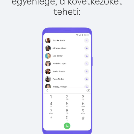
egyenlege, a következőket
teheti: