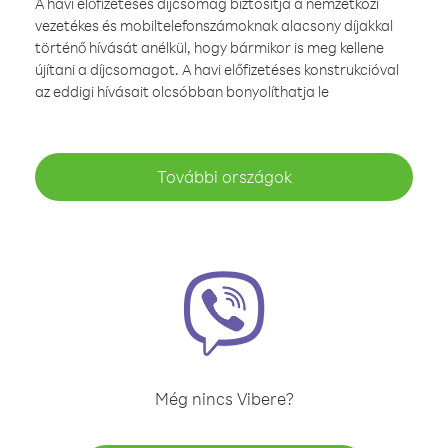
A havi előfizetéses díjcsomag biztosítja a nemzetközi
vezetékes és mobiltelefonszámoknak alacsony díjakkal
történő hívását anélkül, hogy bármikor is meg kellene
újítani a díjcsomagot. A havi előfizetéses konstrukcióval
az eddigi hívásait olcsóbban bonyolíthatja le
További országok
Még nincs Vibere?