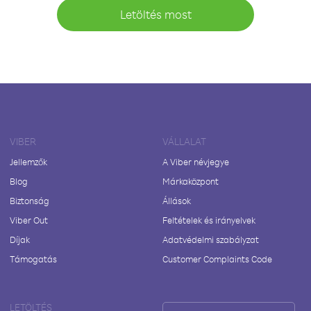
Letöltés most
VIBER
VÁLLALAT
Jellemzők
A Viber névjegye
Blog
Márkaközpont
Biztonság
Állások
Viber Out
Feltételek és irányelvek
Díjak
Adatvédelmi szabályzat
Támogatás
Customer Complaints Code
LETÖLTÉS