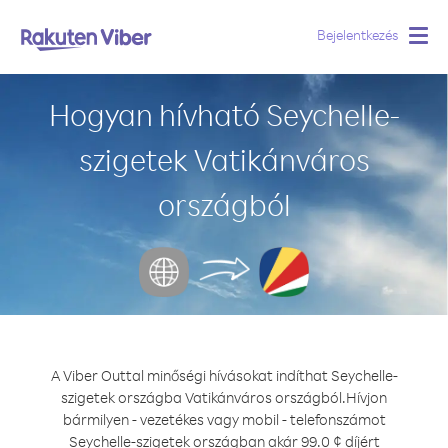
Bejelentkezés
Togg
navig
Hogyan hívható Seychelle-
szigetek Vatikánváros
országból
A Viber Outtal minőségi hívásokat indíthat Seychelle-
szigetek országba Vatikánváros országból.
Hívjon
bármilyen - vezetékes vagy mobil - telefonszámot
Seychelle-szigetek országban akár 99.0 ¢ díjért