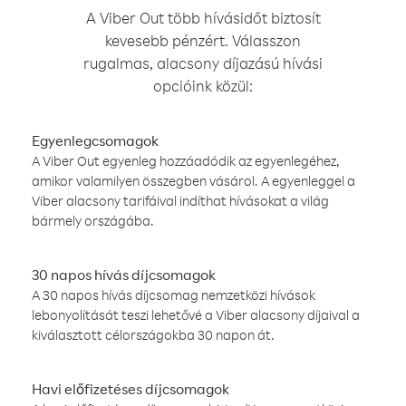
A Viber Out több hívásidőt biztosít
kevesebb pénzért. Válasszon
rugalmas, alacsony díjazású hívási
opcióink közül:
Egyenlegcsomagok
A Viber Out egyenleg hozzáadódik az egyenlegéhez,
amikor valamilyen összegben vásárol. A egyenleggel a
Viber alacsony tarifáival indíthat hívásokat a világ
bármely országába.
30 napos hívás díjcsomagok
A 30 napos hívás díjcsomag nemzetközi hívások
lebonyolítását teszi lehetővé a Viber alacsony díjaival a
kiválasztott célországokba 30 napon át.
Havi előfizetéses díjcsomagok