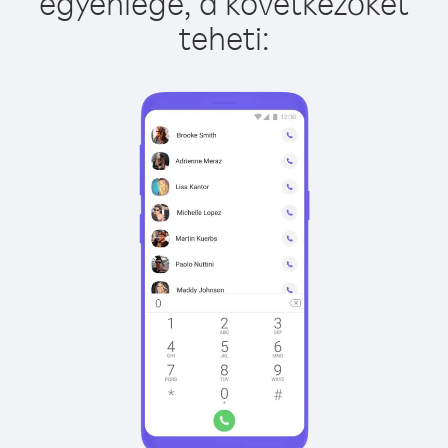
egyenlege, a következőket
teheti: