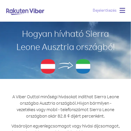
Bejelentkezés
Togg
navig
Hogyan hívható Sierra
Leone Ausztria országból
A Viber Outtal minőségi hívásokat indíthat Sierra Leone
országba Ausztria országból.
Hívjon bármilyen -
vezetékes vagy mobil - telefonszámot Sierra Leone
országban akár 82.8 ¢ díjért percenként.
Vásároljon egyenlegcsomagot vagy hívási díjcsomagot,