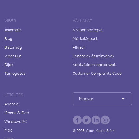
VIBER
VÁLLALAT
Jellemzők
A Viber névjegye
Blog
Márkaközpont
Biztonság
Állások
Viber Out
Feltételek és irányelvek
Díjak
Adatvédelmi szabályzat
Támogatás
Customer Complaints Code
LETÖLTÉS
Magyar
Android
iPhone & iPad
Windows PC
Mac
©
2026
Viber Media S.à r.l.
Linux