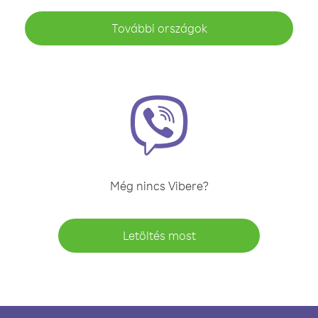
További országok
Még nincs Vibere?
Letöltés most