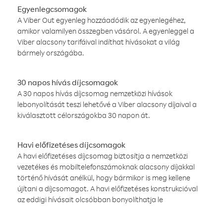
Egyenlegcsomagok
A Viber Out egyenleg hozzáadódik az egyenlegéhez,
amikor valamilyen összegben vásárol. A egyenleggel a
Viber alacsony tarifáival indíthat hívásokat a világ
bármely országába.
30 napos hívás díjcsomagok
A 30 napos hívás díjcsomag nemzetközi hívások
lebonyolítását teszi lehetővé a Viber alacsony díjaival a
kiválasztott célországokba 30 napon át.
Havi előfizetéses díjcsomagok
A havi előfizetéses díjcsomag biztosítja a nemzetközi
vezetékes és mobiltelefonszámoknak alacsony díjakkal
történő hívását anélkül, hogy bármikor is meg kellene
újítani a díjcsomagot. A havi előfizetéses konstrukcióval
az eddigi hívásait olcsóbban bonyolíthatja le