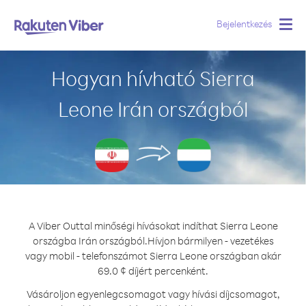
Bejelentkezés
Togg
navig
Hogyan hívható Sierra
Leone Irán országból
A Viber Outtal minőségi hívásokat indíthat Sierra Leone
országba Irán országból.
Hívjon bármilyen - vezetékes
vagy mobil - telefonszámot Sierra Leone országban akár
69.0 ¢ díjért percenként.
Vásároljon egyenlegcsomagot vagy hívási díjcsomagot,