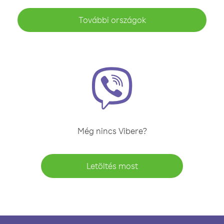
További országok
Még nincs Vibere?
Letöltés most