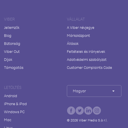
VIBER
VÁLLALAT
Jellemzők
A Viber névjegye
Blog
Márkaközpont
Biztonság
Állások
Viber Out
Feltételek és irányelvek
Díjak
Adatvédelmi szabályzat
Támogatás
Customer Complaints Code
LETÖLTÉS
Magyar
Android
iPhone & iPad
Windows PC
Mac
©
2026
Viber Media S.à r.l.
Linux