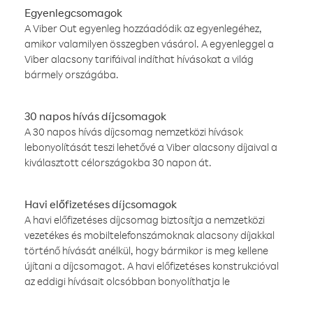
Egyenlegcsomagok
A Viber Out egyenleg hozzáadódik az egyenlegéhez,
amikor valamilyen összegben vásárol. A egyenleggel a
Viber alacsony tarifáival indíthat hívásokat a világ
bármely országába.
30 napos hívás díjcsomagok
A 30 napos hívás díjcsomag nemzetközi hívások
lebonyolítását teszi lehetővé a Viber alacsony díjaival a
kiválasztott célországokba 30 napon át.
Havi előfizetéses díjcsomagok
A havi előfizetéses díjcsomag biztosítja a nemzetközi
vezetékes és mobiltelefonszámoknak alacsony díjakkal
történő hívását anélkül, hogy bármikor is meg kellene
újítani a díjcsomagot. A havi előfizetéses konstrukcióval
az eddigi hívásait olcsóbban bonyolíthatja le