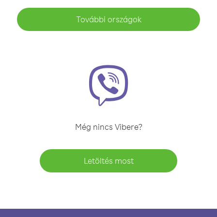
További országok
Még nincs Vibere?
Letöltés most