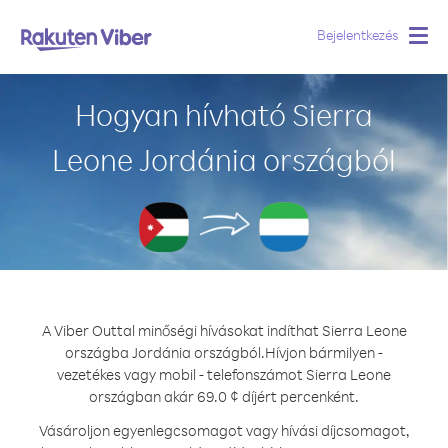
Bejelentkezés
Togg
navig
Hogyan hívható Sierra
Leone Jordánia országból
A Viber Outtal minőségi hívásokat indíthat Sierra Leone
országba Jordánia országból.
Hívjon bármilyen -
vezetékes vagy mobil - telefonszámot Sierra Leone
országban akár 69.0 ¢ díjért percenként.
Vásároljon egyenlegcsomagot vagy hívási díjcsomagot,