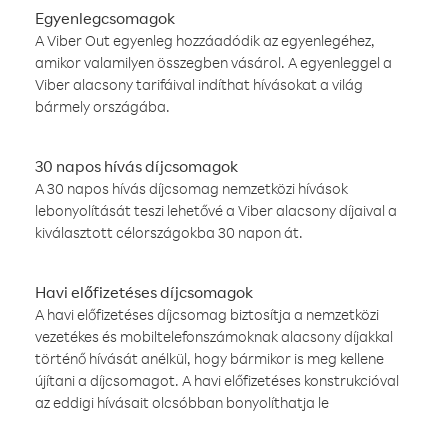
Egyenlegcsomagok
A Viber Out egyenleg hozzáadódik az egyenlegéhez,
amikor valamilyen összegben vásárol. A egyenleggel a
Viber alacsony tarifáival indíthat hívásokat a világ
bármely országába.
30 napos hívás díjcsomagok
A 30 napos hívás díjcsomag nemzetközi hívások
lebonyolítását teszi lehetővé a Viber alacsony díjaival a
kiválasztott célországokba 30 napon át.
Havi előfizetéses díjcsomagok
A havi előfizetéses díjcsomag biztosítja a nemzetközi
vezetékes és mobiltelefonszámoknak alacsony díjakkal
történő hívását anélkül, hogy bármikor is meg kellene
újítani a díjcsomagot. A havi előfizetéses konstrukcióval
az eddigi hívásait olcsóbban bonyolíthatja le