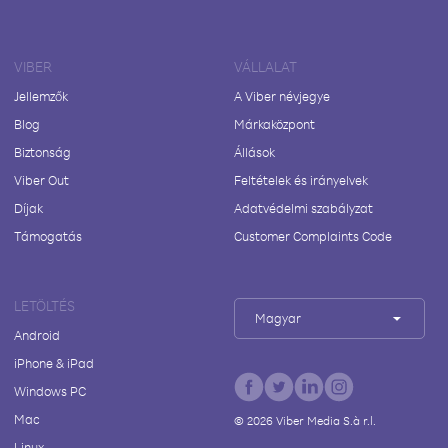
VIBER
VÁLLALAT
Jellemzők
A Viber névjegye
Blog
Márkaközpont
Biztonság
Állások
Viber Out
Feltételek és irányelvek
Díjak
Adatvédelmi szabályzat
Támogatás
Customer Complaints Code
LETÖLTÉS
Magyar
Android
iPhone & iPad
Windows PC
Mac
©
2026
Viber Media S.à r.l.
Linux