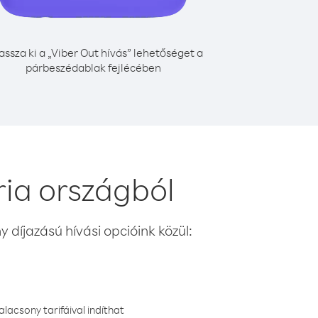
assza ki a „Viber Out hívás” lehetőséget a
párbeszédablak fejlécében
ria országból
 díjazású hívási opcióink közül:
lacsony tarifáival indíthat