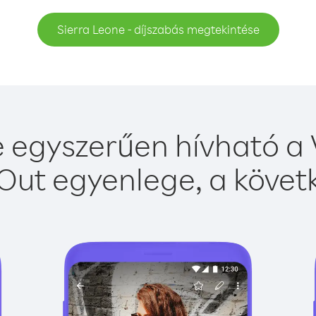
Sierra Leone - díjszabás megtekintése
 egyszerűen hívható a 
Out egyenlege, a követk