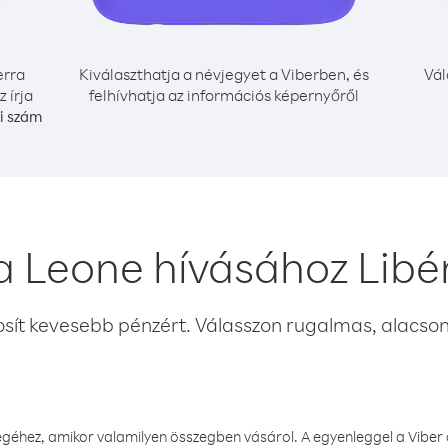
erra
Kiválaszthatja a névjegyet a Viberben, és
Vál
 írja
felhívhatja az információs képernyőről
i szám
a Leone hívásához Libé
osít kevesebb pénzért. Válasszon rugalmas, alacsony
éhez, amikor valamilyen összegben vásárol. A egyenleggel a Viber a