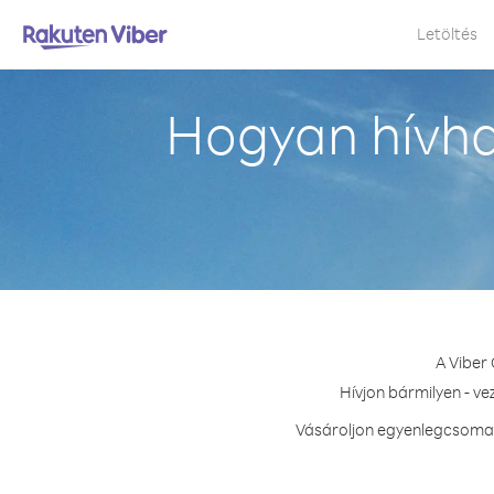
Letöltés
Hogyan hívha
A Viber 
Hívjon bármilyen - v
Vásároljon egyenlegcsomago