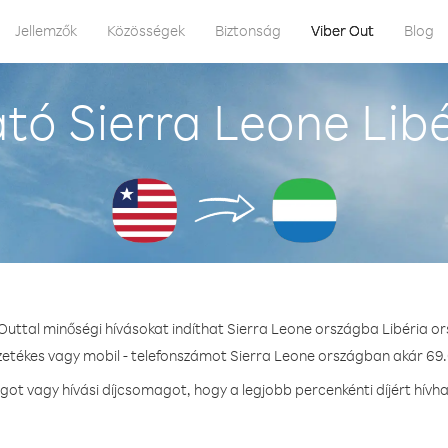
Jellemzők
Közösségek
Biztonság
Viber Out
Blog
tó Sierra Leone Libé
Outtal minőségi hívásokat indíthat Sierra Leone országba Libéria o
ezetékes vagy mobil - telefonszámot Sierra Leone országban akár 69.0
t vagy hívási díjcsomagot, hogy a legjobb percenkénti díjért hívh