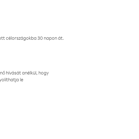
ztott célországokba 30 napon át.
nő hívását anélkül, hogy
olíthatja le