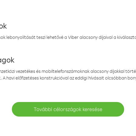
ok
k lebonyolítását teszi lehetővé a Viber alacsony díjaival a kiválas
magok
emzetközi vezetékes és mobiltelefonszámoknak alacsony díjakkal törté
. A havi előfizetéses konstrukcióval az eddigi hívásait olcsóbban bony
További célországok keresése