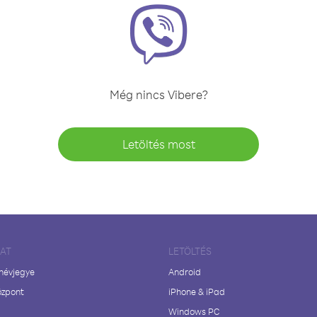
Még nincs Vibere?
Letöltés most
LAT
LETÖLTÉS
 névjegye
Android
özpont
iPhone & iPad
Windows PC