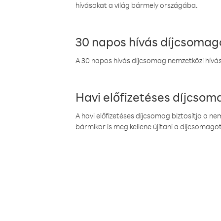
hívásokat a világ bármely országába.
30 napos hívás díjcsomag
A 30 napos hívás díjcsomag nemzetközi híváso
Havi előfizetéses díjcso
A havi előfizetéses díjcsomag biztosítja a n
bármikor is meg kellene újítani a díjcsomagot