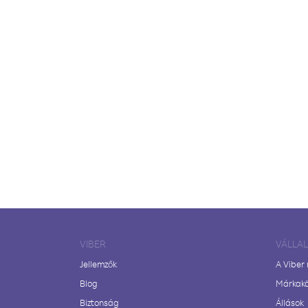
VIBER
VÁLLA
Jellemzők
A Viber
Blog
Márkak
Biztonság
Állások