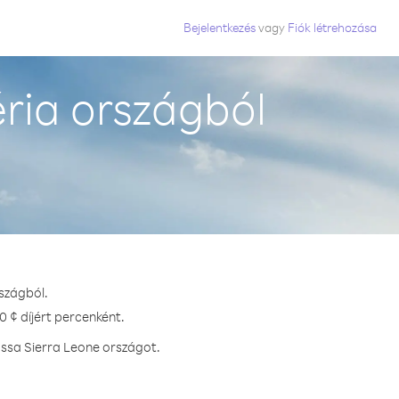
Bejelentkezés
vagy
Fiók létrehozása
ria országból
rszágból.
 ¢ díjért percenként.
assa Sierra Leone országot.