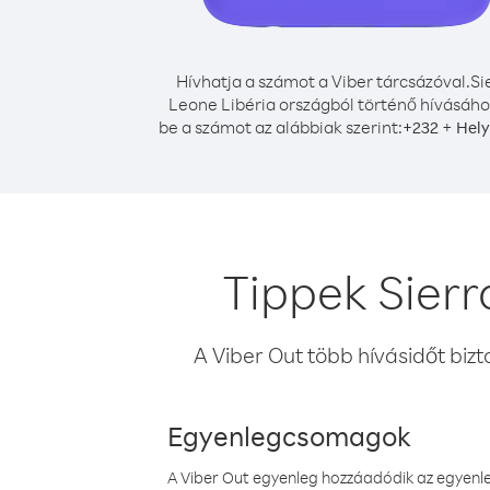
Hívhatja a számot a Viber tárcsázóval.
Si
Leone Libéria országból történő hívásához
be a számot az alábbiak szerint:
+
+
232
Hely
Tippek Sierr
A Viber Out több hívásidőt bizt
Egyenlegcsomagok
A Viber Out egyenleg hozzáadódik az egyenleg