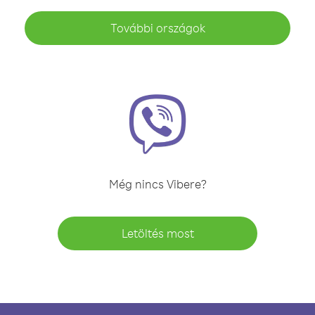
További országok
Még nincs Vibere?
Letöltés most