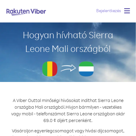
Bejelentkezés
Togg
navig
Hogyan hívható Sierra
Leone Mali országból
A Viber Outtal minőségi hívásokat indíthat Sierra Leone
országba Mali országból.
Hívjon bármilyen - vezetékes
vagy mobil - telefonszámot Sierra Leone országban akár
69.0 ¢ díjért percenként.
Vásároljon egyenlegcsomagot vagy hívási díjcsomagot,