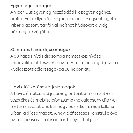
Egyenlegcsomagok
A Viber Out egyenleg hozzáadódik az egyenlegéhez,
amikor valamilyen összegben vásárol. A egyenleggel a
Viber alacsony tarifáival indíthat hívásokat a világ
bármely országába.
30 napos hívás díjcsomagok
A 30 napos hívás díjcsomag nemzetközi hívások
lebonyolítását teszi lehetővé a Viber alacsony díjaival a
kiválasztott célországokba 30 napon át.
Havi előfizetéses díjcsomagok
A havi előfizetéses díjcsomag biztosítja a nemzetközi
vezetékes és mobiltelefonszámoknak alacsony díjakkal
történő hívását anélkül, hogy bármikor is meg kellene
újítani a díjcsomagot. A havi előfizetéses konstrukcióval
az eddigi hívásait olcsóbban bonyolíthatja le