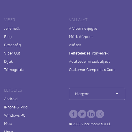
VIBER
VÁLLALAT
Jellemzők
A Viber névjegye
Blog
Márkaközpont
Biztonság
Állások
Viber Out
Feltételek és irányelvek
Díjak
Adatvédelmi szabályzat
Támogatás
Customer Complaints Code
LETÖLTÉS
Magyar
Android
iPhone & iPad
Windows PC
Mac
©
2026
Viber Media S.à r.l.
Linux