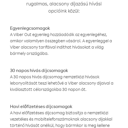
rugalmas, alacsony díjazású hívási
opcióink közül:
Egyenlegcsomagok
A Viber Out egyenleg hozzáadódik az egyenlegéhez,
amikor valamilyen összegben vásárol. A egyenleggel a
Viber alacsony tarifáival indíthat hívásokat a világ
bármely országába.
30 napos hívás díjcsomagok
A 30 napos hívás díjcsomag nemzetközi hívások
lebonyolítását teszi lehetővé a Viber alacsony díjaival a
kiválasztott célországokba 30 napon át.
Havi előfizetéses díjcsomagok
A havi előfizetéses díjcsomag biztosítja a nemzetközi
vezetékes és mobiltelefonszámoknak alacsony díjakkal
történő hívását anélkül, hogy bármikor is meg kellene