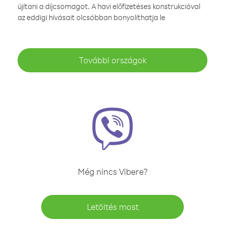
újítani a díjcsomagot. A havi előfizetéses konstrukcióval
az eddigi hívásait olcsóbban bonyolíthatja le
További országok
Még nincs Vibere?
Letöltés most