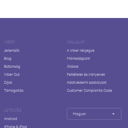
VIBER
VÁLLALAT
Jellemzők
A Viber névjegye
Blog
Márkaközpont
Biztonság
Állások
Viber Out
Feltételek és irányelvek
Díjak
Adatvédelmi szabályzat
Támogatás
Customer Complaints Code
LETÖLTÉS
Magyar
Android
iPhone & iPad