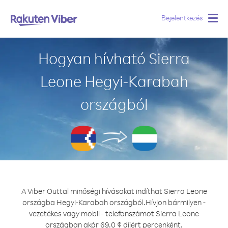
Bejelentkezés
Togg
navig
Hogyan hívható Sierra
Leone Hegyi-Karabah
országból
A Viber Outtal minőségi hívásokat indíthat Sierra Leone
országba Hegyi-Karabah országból.
Hívjon bármilyen -
vezetékes vagy mobil - telefonszámot Sierra Leone
országban akár 69.0 ¢ díjért percenként.