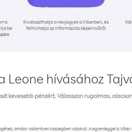
erra
Kiválaszthatja a névjegyet a Viberben, és
Vál
rja be
felhívhatja az információs képernyőről
 szám
ra Leone hívásához Tajv
osít kevesebb pénzért. Válasszon rugalmas, alacsony
éhez, amikor valamilyen összegben vásárol. A egyenleggel a Viber a