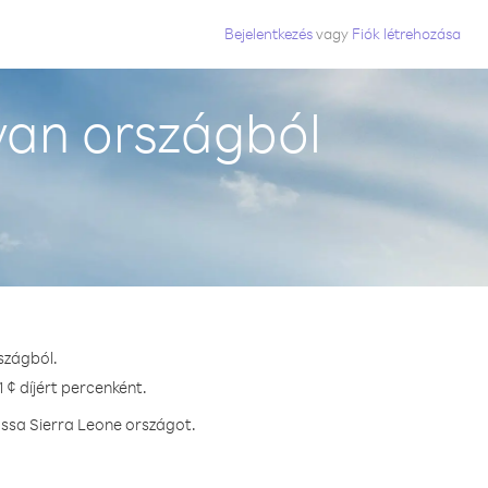
Bejelentkezés
vagy
Fiók létrehozása
van országból
szágból.
 ¢ díjért percenként.
assa Sierra Leone országot.