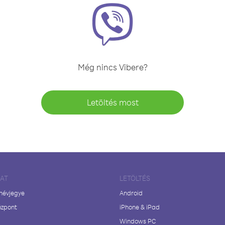
Még nincs Vibere?
Letöltés most
LAT
LETÖLTÉS
 névjegye
Android
özpont
iPhone & iPad
Windows PC