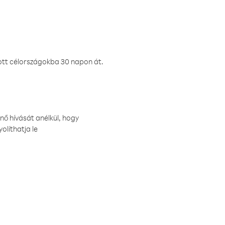
ztott célországokba 30 napon át.
nő hívását anélkül, hogy
olíthatja le