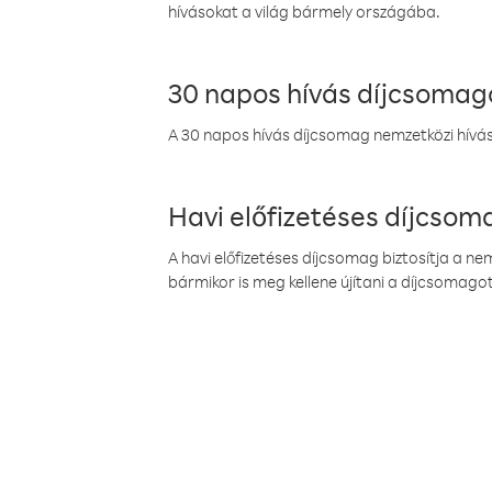
hívásokat a világ bármely országába.
30 napos hívás díjcsomag
A 30 napos hívás díjcsomag nemzetközi híváso
Havi előfizetéses díjcso
A havi előfizetéses díjcsomag biztosítja a n
bármikor is meg kellene újítani a díjcsomagot