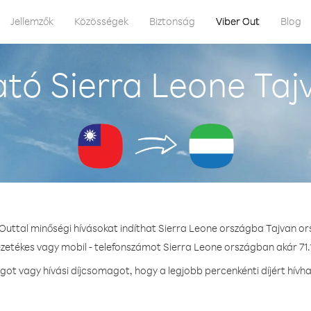
Jellemzők
Közösségek
Biztonság
Viber Out
Blog
tó Sierra Leone Taj
 Outtal minőségi hívásokat indíthat Sierra Leone országba Tajvan or
ezetékes vagy mobil - telefonszámot Sierra Leone országban akár 71.1
t vagy hívási díjcsomagot, hogy a legjobb percenkénti díjért hívh