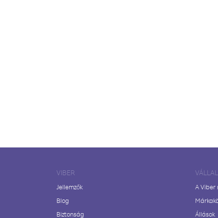
VIBER
VÁLLA
Jellemzők
A Viber
Blog
Márkak
Biztonság
Állások