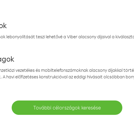
ok
k lebonyolítását teszi lehetővé a Viber alacsony díjaival a kiválas
magok
emzetközi vezetékes és mobiltelefonszámoknak alacsony díjakkal törté
. A havi előfizetéses konstrukcióval az eddigi hívásait olcsóbban bony
További célországok keresése