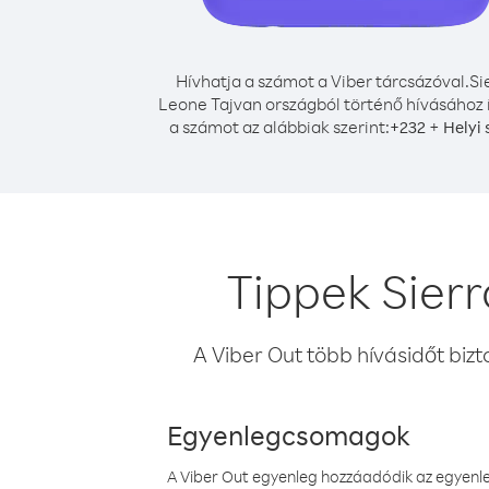
Hívhatja a számot a Viber tárcsázóval.
Si
Leone Tajvan országból történő hívásához í
a számot az alábbiak szerint:
+
+
232
Helyi
Tippek Sier
A Viber Out több hívásidőt bizt
Egyenlegcsomagok
A Viber Out egyenleg hozzáadódik az egyenleg