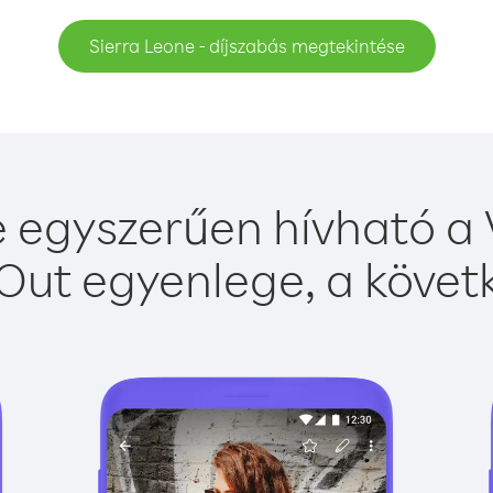
Sierra Leone - díjszabás megtekintése
 egyszerűen hívható a 
Out egyenlege, a követk