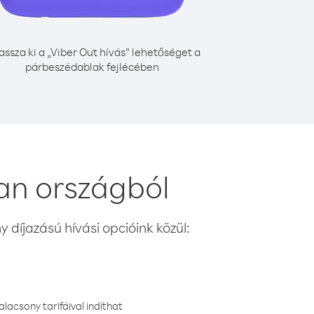
assza ki a „Viber Out hívás” lehetőséget a
párbeszédablak fejlécében
an országból
 díjazású hívási opcióink közül:
lacsony tarifáival indíthat