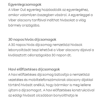
Egyenlegcsomagok
A Viber Out egyenleg hozzáadódik az egyenlegéhez,
amikor valamilyen összegben vásárol. A egyenleggel a
Viber alacsony tarifáival indíthat hívásokat a világ
bármely országába.
30 napos hívás díjcsomagok
A 30 napos hívás díjcsomag nemzetközi hívások
lebonyolítását teszi lehetővé a Viber alacsony díjaival a
kiválasztott célországokba 30 napon át.
Havi előfizetéses díjcsomagok
A havi előfizetéses díjcsomag biztosítja a nemzetközi
vezetékes és mobiltelefonszámoknak alacsony díjakkal
történő hívását anélkül, hogy bármikor is meg kellene
újítani a díjcsomagot. A havi előfizetéses konstrukcióval
az eddigi hívásait olcsóbban bonyolíthatja le