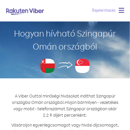
Bejelentkezés
Togg
navig
Hogyan hívható Szingapúr
Omán országból
A Viber Outtal minőségi hívásokat indíthat Szingapúr
országba Omán országból.
Hívjon bármilyen - vezetékes
vagy mobil - telefonszámot Szingapúr országban akár
2.2 ¢ díjért percenként.
Vásároljon egyenlegcsomagot vagy hívási díjcsomagot,