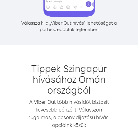
Válassza ki a „Viber Out hívás” lehetőséget a
párbeszédablak fejlécében
Tippek Szingapúr
hívásához Omán
országból
A Viber Out több hívásidőt biztosít
kevesebb pénzért. Válasszon
rugalmas, alacsony díjazású hívási
opcióink közül: