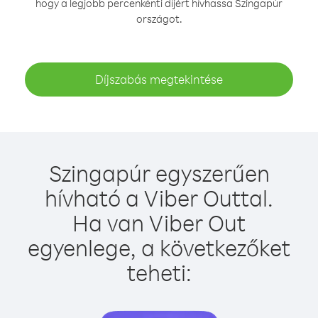
hogy a legjobb percenkénti díjért hívhassa Szingapúr
országot.
Díjszabás megtekintése
Szingapúr egyszerűen
hívható a Viber Outtal.
Ha van Viber Out
egyenlege, a következőket
teheti: