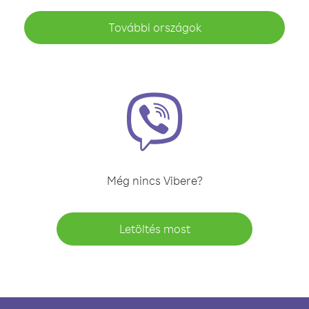
További országok
Még nincs Vibere?
Letöltés most