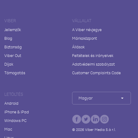
VIBER
VÁLLALAT
Jellemzők
A Viber névjegye
Blog
Márkaközpont
Biztonság
Állások
Viber Out
Feltételek és irányelvek
Díjak
Adatvédelmi szabályzat
Támogatás
Customer Complaints Code
LETÖLTÉS
Magyar
Android
iPhone & iPad
Windows PC
Mac
©
2026
Viber Media S.à r.l.
Linux