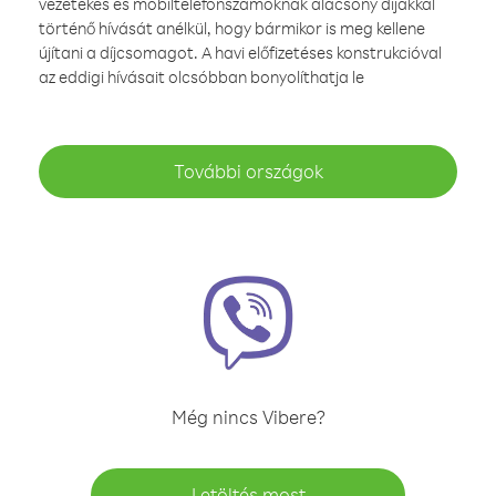
vezetékes és mobiltelefonszámoknak alacsony díjakkal
történő hívását anélkül, hogy bármikor is meg kellene
újítani a díjcsomagot. A havi előfizetéses konstrukcióval
az eddigi hívásait olcsóbban bonyolíthatja le
További országok
Még nincs Vibere?
Letöltés most