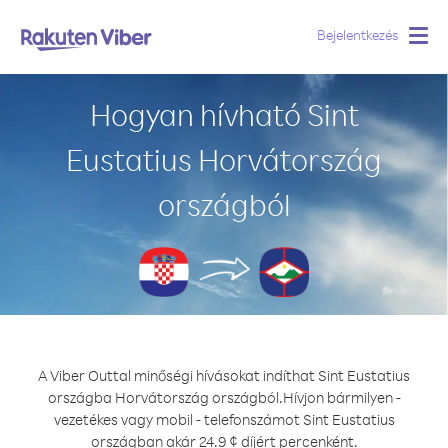
Bejelentkezés
Togg
navig
Hogyan hívható Sint
Eustatius Horvátország
országból
A Viber Outtal minőségi hívásokat indíthat Sint Eustatius
országba Horvátország országból.
Hívjon bármilyen -
vezetékes vagy mobil - telefonszámot Sint Eustatius
országban akár 24.9 ¢ díjért percenként.