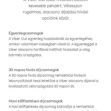
kevesebb pénzért. Válasszon
rugalmas, alacsony díjazású hívási
opcióink közül:
Egyenlegcsomagok
A Viber Out egyenleg hozzáadódik az egyenlegéhez,
amikor valamilyen összegben vásárol. A egyenleggel a
Viber alacsony tarifáival indíthat hívásokat a világ
bármely országába.
30 napos hívás díjcsomagok
A 30 napos hívás díjcsomag nemzetközi hívások
lebonyolítását teszi lehetővé a Viber alacsony díjaival a
kiválasztott célországokba 30 napon át.
Havi előfizetéses díjcsomagok
A havi előfizetéses díjcsomag biztosítja a nemzetközi