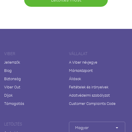
VIBER
VÁLLALAT
Jellemzők
A Viber névjegye
Blog
Márkaközpont
Biztonság
Állások
Viber Out
Feltételek és irányelvek
Díjak
Adatvédelmi szabályzat
Támogatás
Customer Complaints Code
LETÖLTÉS
Magyar