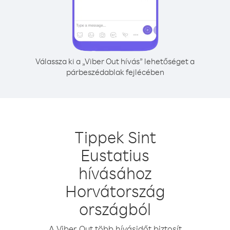
Válassza ki a „Viber Out hívás” lehetőséget a
párbeszédablak fejlécében
Tippek Sint
Eustatius
hívásához
Horvátország
országból
A Viber Out több hívásidőt biztosít