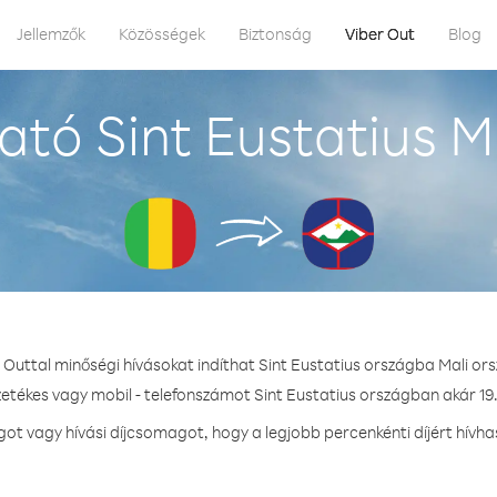
Jellemzők
Közösségek
Biztonság
Viber Out
Blog
tó Sint Eustatius M
 Outtal minőségi hívásokat indíthat Sint Eustatius országba Mali or
zetékes vagy mobil - telefonszámot Sint Eustatius országban akár 19.
 vagy hívási díjcsomagot, hogy a legjobb percenkénti díjért hívha