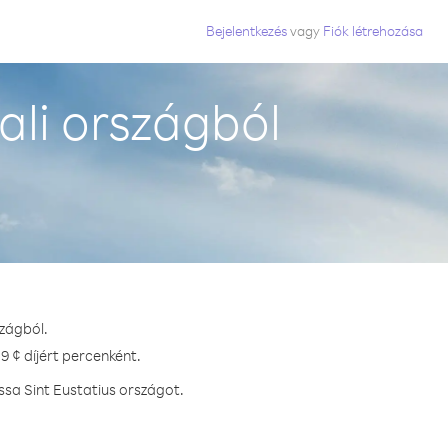
Bejelentkezés
vagy
Fiók létrehozása
ali országból
szágból.
9 ¢ díjért percenként.
ssa Sint Eustatius országot.