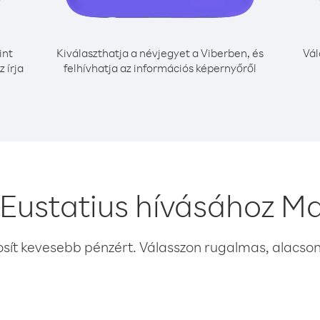
int
Kiválaszthatja a névjegyet a Viberben, és
Vál
 írja
felhívhatja az információs képernyőről
 Eustatius hívásához Ma
osít kevesebb pénzért. Válasszon rugalmas, alacsony