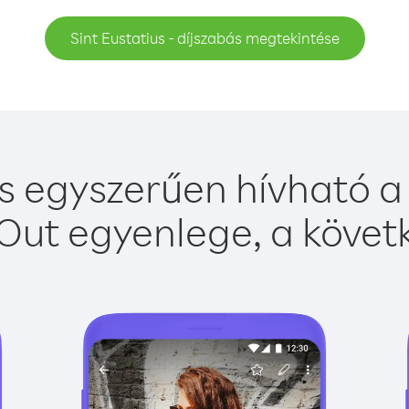
Sint Eustatius - díjszabás megtekintése
us egyszerűen hívható a 
Out egyenlege, a követk