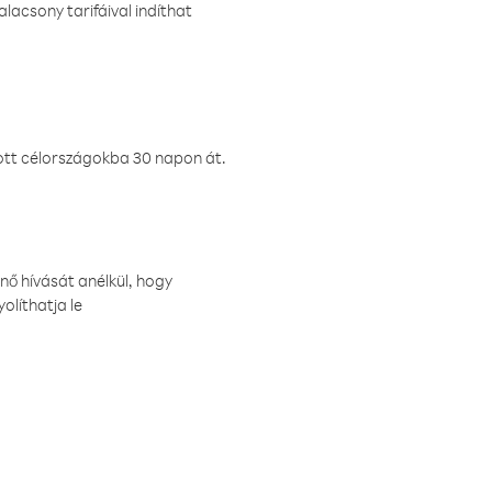
lacsony tarifáival indíthat
ztott célországokba 30 napon át.
nő hívását anélkül, hogy
olíthatja le