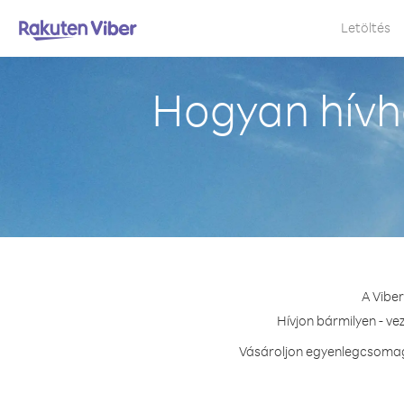
Letöltés
Hogyan hívha
A Viber
Hívjon bármilyen - ve
Vásároljon egyenlegcsomagot