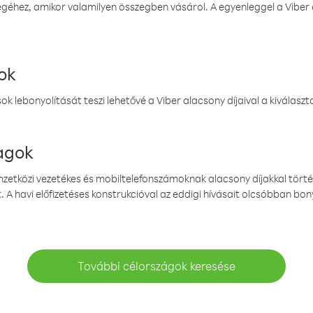
éhez, amikor valamilyen összegben vásárol. A egyenleggel a Viber a
ok
k lebonyolítását teszi lehetővé a Viber alacsony díjaival a kiválas
magok
emzetközi vezetékes és mobiltelefonszámoknak alacsony díjakkal törté
. A havi előfizetéses konstrukcióval az eddigi hívásait olcsóbban bony
További célországok keresése