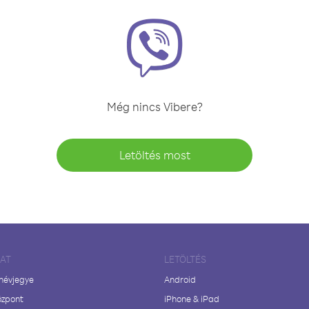
Még nincs Vibere?
Letöltés most
LAT
LETÖLTÉS
 névjegye
Android
özpont
iPhone & iPad