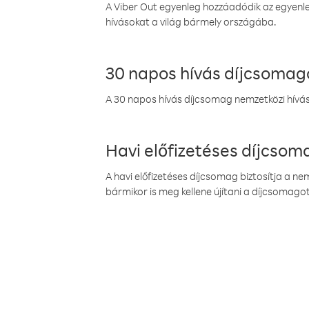
A Viber Out egyenleg hozzáadódik az egyenleg
hívásokat a világ bármely országába.
30 napos hívás díjcsomag
A 30 napos hívás díjcsomag nemzetközi híváso
Havi előfizetéses díjcso
A havi előfizetéses díjcsomag biztosítja a n
bármikor is meg kellene újítani a díjcsomagot