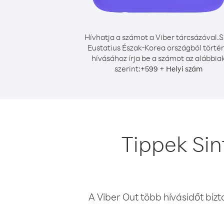
Hívhatja a számot a Viber tárcsázóval.
S
Eustatius Észak-Korea országból törté
hívásához írja be a számot az alábbia
szerint:
+
+
599
Helyi szám
Tippek Sin
A Viber Out több hívásidőt bizt