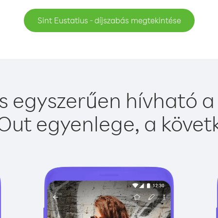
Sint Eustatius - díjszabás megtekintése
us egyszerűen hívható a 
Out egyenlege, a követk