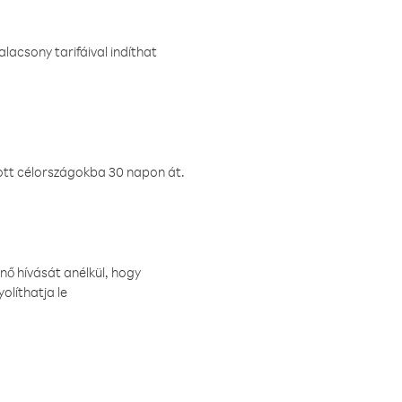
lacsony tarifáival indíthat
ztott célországokba 30 napon át.
nő hívását anélkül, hogy
olíthatja le