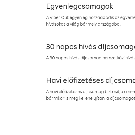
Egyenlegcsomagok
A Viber Out egyenleg hozzáadódik az egyenleg
hívásokat a világ bármely országába.
30 napos hívás díjcsomag
A 30 napos hívás díjcsomag nemzetközi híváso
Havi előfizetéses díjcso
A havi előfizetéses díjcsomag biztosítja a n
bármikor is meg kellene újítani a díjcsomagot