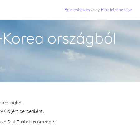
Bejelentkezés
vagy
Fiók létrehozása
-Korea országból
a országból.
9 ¢ díjért percenként.
ssa Sint Eustatius országot.