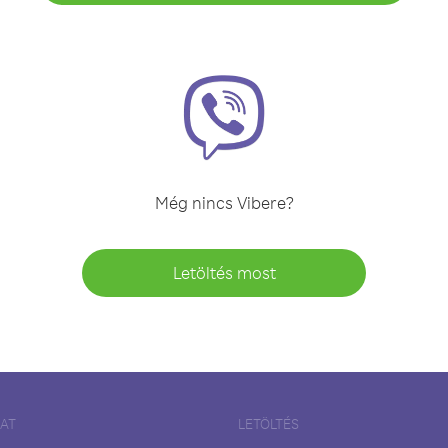
Még nincs Vibere?
Letöltés most
LAT
LETÖLTÉS