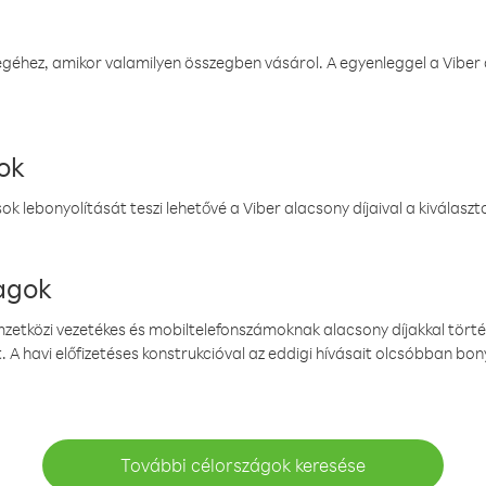
éhez, amikor valamilyen összegben vásárol. A egyenleggel a Viber a
ok
k lebonyolítását teszi lehetővé a Viber alacsony díjaival a kiválas
magok
emzetközi vezetékes és mobiltelefonszámoknak alacsony díjakkal törté
. A havi előfizetéses konstrukcióval az eddigi hívásait olcsóbban bony
További célországok keresése