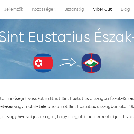
Jellemzők
Közösségek
Biztonság
Viber Out
Blog
Sint Eustatius Észak
tal minőségi hívásokat indíthat Sint Eustatius országba Észak-Kore
zetékes vagy mobil - telefonszámot Sint Eustatius országban akár 19.
 vagy hívási díjcsomagot, hogy a legjobb percenkénti díjért hívha