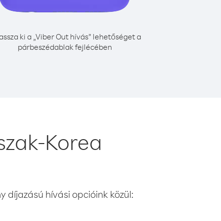
assza ki a „Viber Out hívás” lehetőséget a
párbeszédablak fejlécében
Észak-Korea
 díjazású hívási opcióink közül: