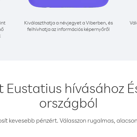
int
Kiválaszthatja a névjegyet a Viberben, és
Vál
nő
felhívhatja az információs képernyőről
k
t Eustatius hívásához 
országból
osít kevesebb pénzért. Válasszon rugalmas, alacsony