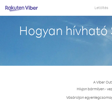
Letöltés
Hogyan hívható 
A Viber Out
Hívjon bármilyen - ve
Vásároljon egyenlegcsomagot