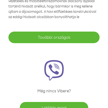
vezetékes és mobiltelefonszámoknak alacsony díjakkal
történő hívását anélkül, hogy bármikor is meg kellene
újítani a díjcsomagot. A havi előfizetéses konstrukcióval
az eddigi hívásait olcsóbban bonyolíthatja le
További országok
Még nincs Vibere?
Letöltés most