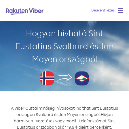
Bejelentkezés
Togg
navig
Hogyan hívható Sint
Eustatius Svalbard és Jan
Mayen országból
A Viber Outtal minőségi hívásokat indíthat Sint Eustatius
országba Svalbard és Jan Mayen országból.
Hívjon
bármilyen - vezetékes vagy mobil - telefonszámot Sint
Eustatius országban akár 19.9 ¢ díjért percenként.