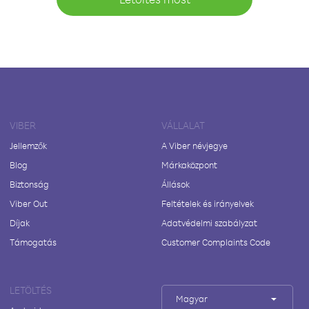
VIBER
VÁLLALAT
Jellemzők
A Viber névjegye
Blog
Márkaközpont
Biztonság
Állások
Viber Out
Feltételek és irányelvek
Díjak
Adatvédelmi szabályzat
Támogatás
Customer Complaints Code
LETÖLTÉS
Magyar