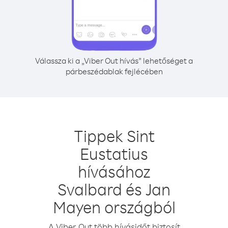
Válassza ki a „Viber Out hívás” lehetőséget a
párbeszédablak fejlécében
Tippek Sint
Eustatius
hívásához
Svalbard és Jan
Mayen országból
A Viber Out több hívásidőt biztosít