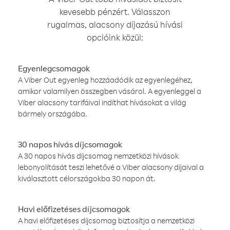
kevesebb pénzért. Válasszon
rugalmas, alacsony díjazású hívási
opcióink közül:
Egyenlegcsomagok
A Viber Out egyenleg hozzáadódik az egyenlegéhez,
amikor valamilyen összegben vásárol. A egyenleggel a
Viber alacsony tarifáival indíthat hívásokat a világ
bármely országába.
30 napos hívás díjcsomagok
A 30 napos hívás díjcsomag nemzetközi hívások
lebonyolítását teszi lehetővé a Viber alacsony díjaival a
kiválasztott célországokba 30 napon át.
Havi előfizetéses díjcsomagok
A havi előfizetéses díjcsomag biztosítja a nemzetközi