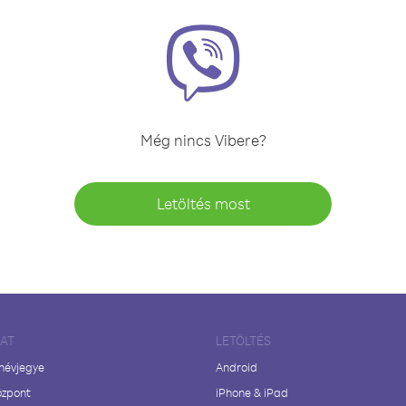
Még nincs Vibere?
Letöltés most
LAT
LETÖLTÉS
 névjegye
Android
özpont
iPhone & iPad