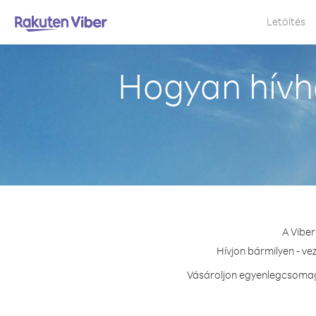
Letöltés
Hogyan hívh
A Viber
Hívjon bármilyen - ve
Vásároljon egyenlegcsomagot