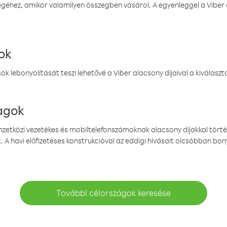
éhez, amikor valamilyen összegben vásárol. A egyenleggel a Viber a
ok
k lebonyolítását teszi lehetővé a Viber alacsony díjaival a kiválas
magok
emzetközi vezetékes és mobiltelefonszámoknak alacsony díjakkal törté
. A havi előfizetéses konstrukcióval az eddigi hívásait olcsóbban bony
További célországok keresése