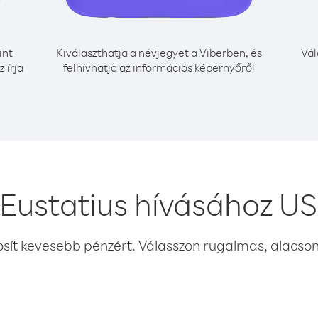
int
Kiválaszthatja a névjegyet a Viberben, és
Vál
 írja
felhívhatja az információs képernyőről
 Eustatius hívásához U
osít kevesebb pénzért. Válasszon rugalmas, alacsony