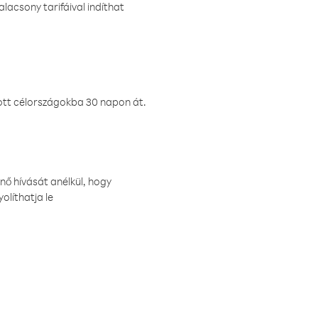
lacsony tarifáival indíthat
ztott célországokba 30 napon át.
nő hívását anélkül, hogy
olíthatja le