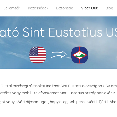
Jellemzők
Közösségek
Biztonság
Viber Out
Blog
ató Sint Eustatius U
 Outtal minőségi hívásokat indíthat Sint Eustatius országba USA or
zetékes vagy mobil - telefonszámot Sint Eustatius országban akár 19.
 vagy hívási díjcsomagot, hogy a legjobb percenkénti díjért hívha