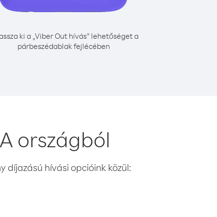
assza ki a „Viber Out hívás” lehetőséget a
párbeszédablak fejlécében
SA országból
 díjazású hívási opcióink közül: