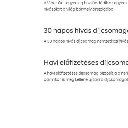
A Viber Out egyenleg hozzáadódik az egyenleg
hívásokat a világ bármely országába.
30 napos hívás díjcsomag
A 30 napos hívás díjcsomag nemzetközi híváso
Havi előfizetéses díjcso
A havi előfizetéses díjcsomag biztosítja a n
bármikor is meg kellene újítani a díjcsomagot