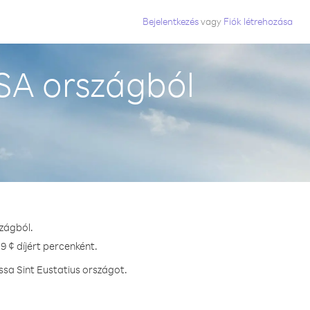
Bejelentkezés
vagy
Fiók létrehozása
SA országból
szágból.
9 ¢ díjért percenként.
ssa Sint Eustatius országot.