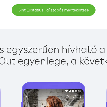
Sint Eustatius - díjszabás megtekintése
us egyszerűen hívható a 
Out egyenlege, a követk