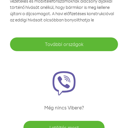
vezetékes és mobiltelefonszámoknak alacsony díjakkal
történő hívását anélkül, hogy bármikor is meg kellene
újítani a díjcsomagot. A havi előfizetéses konstrukcióval
az eddigi hívásait olcsóbban bonyolíthatja le
További országok
Még nincs Vibere?
Letöltés most