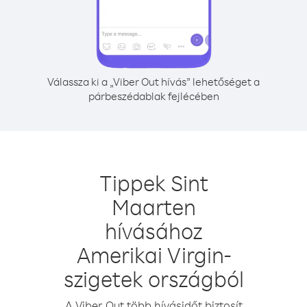
Válassza ki a „Viber Out hívás” lehetőséget a
párbeszédablak fejlécében
Tippek Sint
Maarten
hívásához
Amerikai Virgin-
szigetek országból
A Viber Out több hívásidőt biztosít