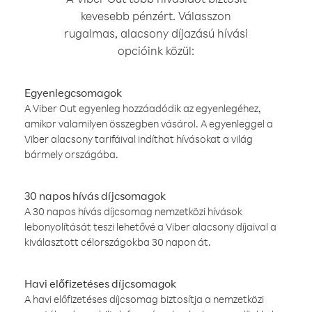
kevesebb pénzért. Válasszon
rugalmas, alacsony díjazású hívási
opcióink közül:
Egyenlegcsomagok
A Viber Out egyenleg hozzáadódik az egyenlegéhez,
amikor valamilyen összegben vásárol. A egyenleggel a
Viber alacsony tarifáival indíthat hívásokat a világ
bármely országába.
30 napos hívás díjcsomagok
A 30 napos hívás díjcsomag nemzetközi hívások
lebonyolítását teszi lehetővé a Viber alacsony díjaival a
kiválasztott célországokba 30 napon át.
Havi előfizetéses díjcsomagok
A havi előfizetéses díjcsomag biztosítja a nemzetközi