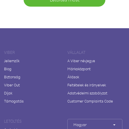
VIBER
VÁLLALAT
Jellemzők
A Viber névjegye
Blog
Márkaközpont
Biztonság
Állások
Viber Out
Feltételek és irányelvek
Díjak
Adatvédelmi szabályzat
Támogatás
Customer Complaints Code
LETÖLTÉS
Magyar