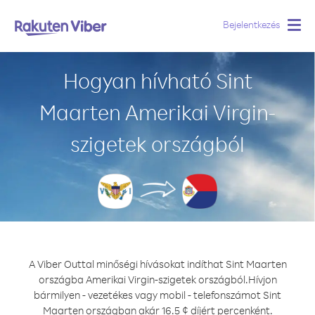
Bejelentkezés
Togg
navig
Hogyan hívható Sint
Maarten Amerikai Virgin-
szigetek országból
A Viber Outtal minőségi hívásokat indíthat Sint Maarten
országba Amerikai Virgin-szigetek országból.
Hívjon
bármilyen - vezetékes vagy mobil - telefonszámot Sint
Maarten országban akár 16.5 ¢ díjért percenként.