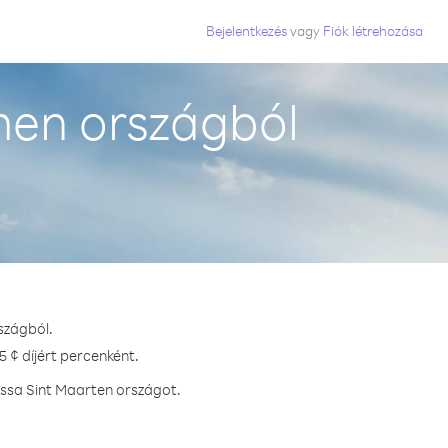
Bejelentkezés
vagy
Fiók létrehozása
men országból
szágból.
 ¢ díjért percenként.
assa Sint Maarten országot.