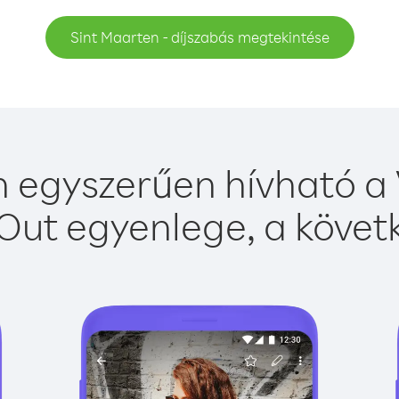
Sint Maarten - díjszabás megtekintése
 egyszerűen hívható a 
Out egyenlege, a követk