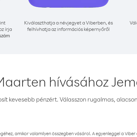
int
Kiválaszthatja a névjegyet a Viberben, és
Vál
z írja
felhívhatja az információs képernyőről
 szám
 Maarten hívásához Jem
osít kevesebb pénzért. Válasszon rugalmas, alacsony
éhez, amikor valamilyen összegben vásárol. A egyenleggel a Viber a