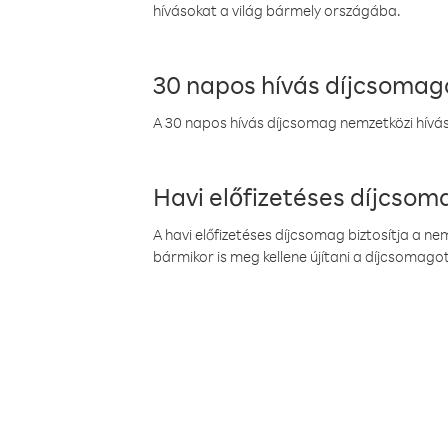
hívásokat a világ bármely országába.
30 napos hívás díjcsomag
A 30 napos hívás díjcsomag nemzetközi híváso
Havi előfizetéses díjcso
A havi előfizetéses díjcsomag biztosítja a n
bármikor is meg kellene újítani a díjcsomagot