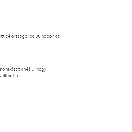
ztott célországokba 30 napon át.
nő hívását anélkül, hogy
olíthatja le