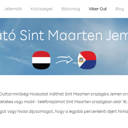
Jellemzők
Közösségek
Biztonság
Viber Out
Blog
tó Sint Maarten Je
 Outtal minőségi hívásokat indíthat Sint Maarten országba Jemen or
ezetékes vagy mobil - telefonszámot Sint Maarten országban akár 16.5
t vagy hívási díjcsomagot, hogy a legjobb percenkénti díjért hívh