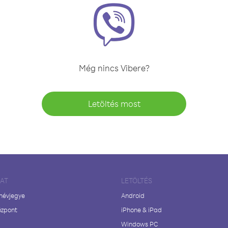
Még nincs Vibere?
Letöltés most
LAT
LETÖLTÉS
 névjegye
Android
özpont
iPhone & iPad
Windows PC