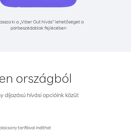
assza ki a „Viber Out hívás” lehetőséget a
párbeszédablak fejlécében
en országból
 díjazású hívási opcióink közül:
lacsony tarifáival indíthat