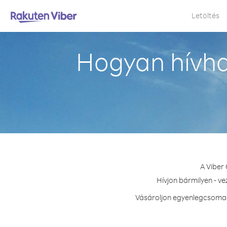
Letöltés
Hogyan hívha
A Viber
Hívjon bármilyen - v
Vásároljon egyenlegcsomago