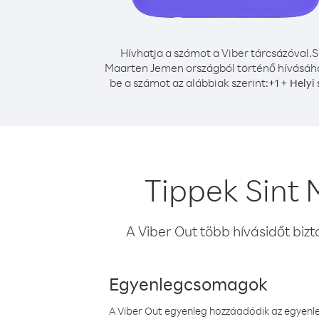
Hívhatja a számot a Viber tárcsázóval.
S
Maarten Jemen országból történő hívásáho
be a számot az alábbiak szerint:
+
+
1
Helyi
Tippek Sint
A Viber Out több hívásidőt bizt
Egyenlegcsomagok
A Viber Out egyenleg hozzáadódik az egyenleg