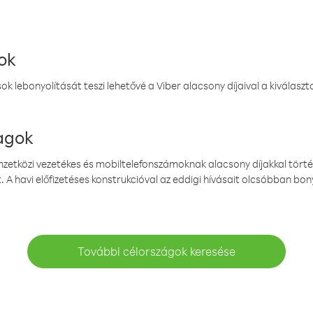
ok
k lebonyolítását teszi lehetővé a Viber alacsony díjaival a kiválas
magok
emzetközi vezetékes és mobiltelefonszámoknak alacsony díjakkal törté
. A havi előfizetéses konstrukcióval az eddigi hívásait olcsóbban bony
További célországok keresése