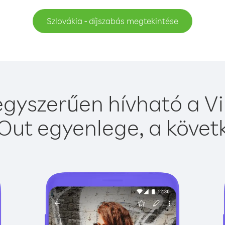
Szlovákia - díjszabás megtekintése
egyszerűen hívható a Vi
Out egyenlege, a követk