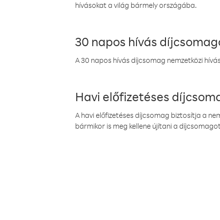
hívásokat a világ bármely országába.
30 napos hívás díjcsomag
A 30 napos hívás díjcsomag nemzetközi híváso
Havi előfizetéses díjcso
A havi előfizetéses díjcsomag biztosítja a n
bármikor is meg kellene újítani a díjcsomagot