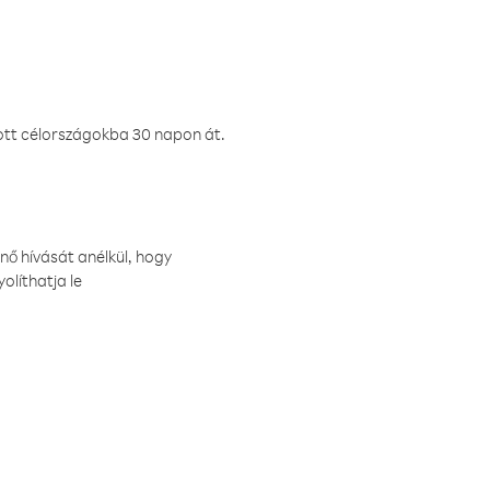
ztott célországokba 30 napon át.
nő hívását anélkül, hogy
olíthatja le