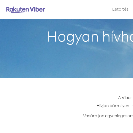
Letöltés
Hogyan hívha
A Viber
Hívjon bármilyen -
Vásároljon egyenlegcsoma