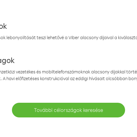
ok
k lebonyolítását teszi lehetővé a Viber alacsony díjaival a kiválas
magok
emzetközi vezetékes és mobiltelefonszámoknak alacsony díjakkal törté
. A havi előfizetéses konstrukcióval az eddigi hívásait olcsóbban bony
További célországok keresése