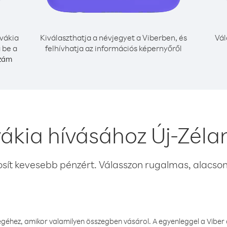
vákia
Kiválaszthatja a névjegyet a Viberben, és
Vál
 be a
felhívhatja az információs képernyőről
szám
vákia hívásához Új-Zéla
osít kevesebb pénzért. Válasszon rugalmas, alacsony
éhez, amikor valamilyen összegben vásárol. A egyenleggel a Viber a