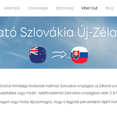
Jellemzők
Közösségek
Biztonság
Viber Out
Blog
tó Szlovákia Új-Zél
 Outtal minőségi hívásokat indíthat Szlovákia országba Új-Zéland or
 vezetékes vagy mobil - telefonszámot Szlovákia országban akár 2.9 ¢
got vagy hívási díjcsomagot, hogy a legjobb percenkénti díjért hív