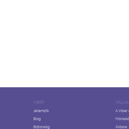
VIBER
VÁLLA
Jellemzők
A Viber
Blog
Márkak
Biztonság
Állások