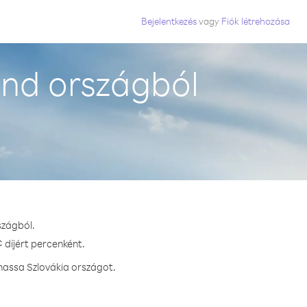
Bejelentkezés
vagy
Fiók létrehozása
and országból
szágból.
 díjért percenként.
hassa Szlovákia országot.