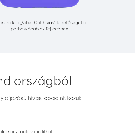
assza ki a „Viber Out hívás” lehetőséget a
párbeszédablak fejlécében
nd országból
 díjazású hívási opcióink közül:
lacsony tarifáival indíthat