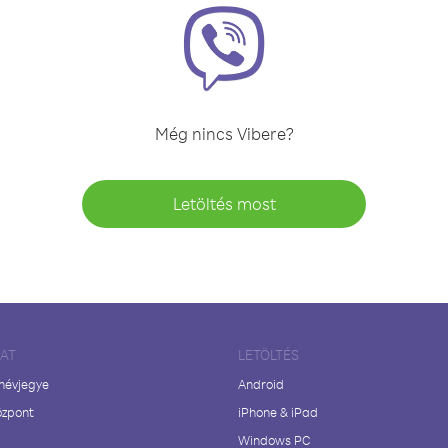
Még nincs Vibere?
Letöltés most
LAT
LETÖLTÉS
 névjegye
Android
özpont
iPhone & iPad
Windows PC