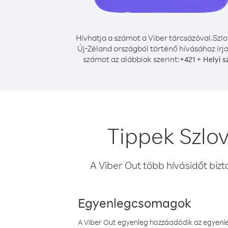
Hívhatja a számot a Viber tárcsázóval.
Szlo
Új-Zéland országból történő hívásához írja
számot az alábbiak szerint:
+
+
421
Helyi 
Tippek Szlo
A Viber Out több hívásidőt bizt
Egyenlegcsomagok
A Viber Out egyenleg hozzáadódik az egyenleg