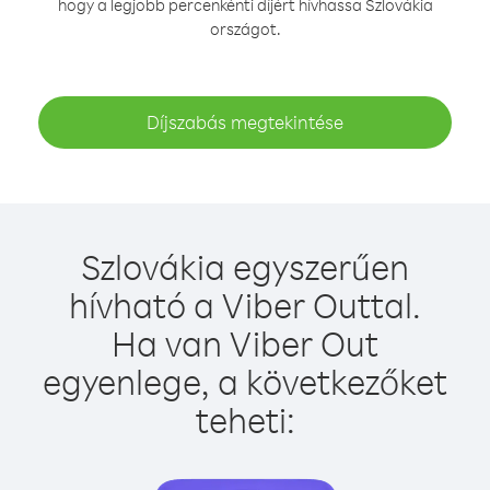
hogy a legjobb percenkénti díjért hívhassa Szlovákia
országot.
Díjszabás megtekintése
Szlovákia egyszerűen
hívható a Viber Outtal.
Ha van Viber Out
egyenlege, a következőket
teheti: