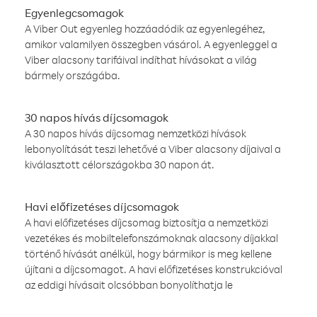
Egyenlegcsomagok
A Viber Out egyenleg hozzáadódik az egyenlegéhez,
amikor valamilyen összegben vásárol. A egyenleggel a
Viber alacsony tarifáival indíthat hívásokat a világ
bármely országába.
30 napos hívás díjcsomagok
A 30 napos hívás díjcsomag nemzetközi hívások
lebonyolítását teszi lehetővé a Viber alacsony díjaival a
kiválasztott célországokba 30 napon át.
Havi előfizetéses díjcsomagok
A havi előfizetéses díjcsomag biztosítja a nemzetközi
vezetékes és mobiltelefonszámoknak alacsony díjakkal
történő hívását anélkül, hogy bármikor is meg kellene
újítani a díjcsomagot. A havi előfizetéses konstrukcióval
az eddigi hívásait olcsóbban bonyolíthatja le