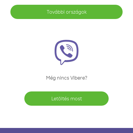
További országok
Még nincs Vibere?
Letöltés most