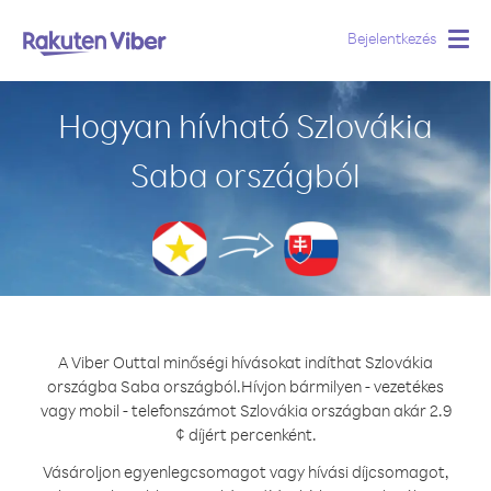
Bejelentkezés
Togg
navig
Hogyan hívható Szlovákia
Saba országból
A Viber Outtal minőségi hívásokat indíthat Szlovákia
országba Saba országból.
Hívjon bármilyen - vezetékes
vagy mobil - telefonszámot Szlovákia országban akár 2.9
¢ díjért percenként.
Vásároljon egyenlegcsomagot vagy hívási díjcsomagot,