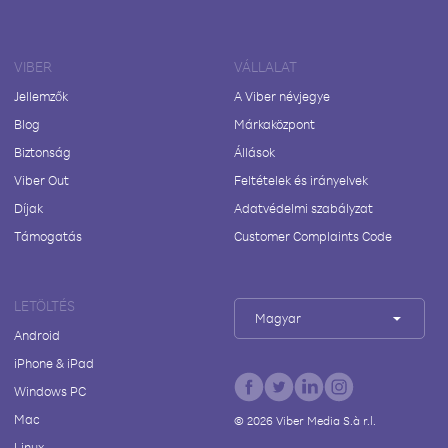
VIBER
VÁLLALAT
Jellemzők
A Viber névjegye
Blog
Márkaközpont
Biztonság
Állások
Viber Out
Feltételek és irányelvek
Díjak
Adatvédelmi szabályzat
Támogatás
Customer Complaints Code
LETÖLTÉS
Magyar
Android
iPhone & iPad
Windows PC
Mac
©
2026
Viber Media S.à r.l.
Linux