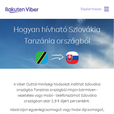
Bejelentkezés
Togg
navig
Hogyan hívható Szlovákia
Tanzánia országból
A Viber Outtal minőségi hívásokat indíthat Szlovákia
országba Tanzánia országból.
Hívjon bármilyen -
vezetékes vagy mobil - telefonszámot Szlovákia
országban akár 2.9 ¢ díjért percenként.
Vásároljon egyenlegcsomagot vagy hívási díjcsomagot,