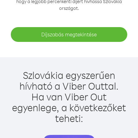
hogy a legjobb percenkénti díjért hívhassa Szlovákia
országot.
Díjszabás megtekintése
Szlovákia egyszerűen
hívható a Viber Outtal.
Ha van Viber Out
egyenlege, a következőket
teheti: