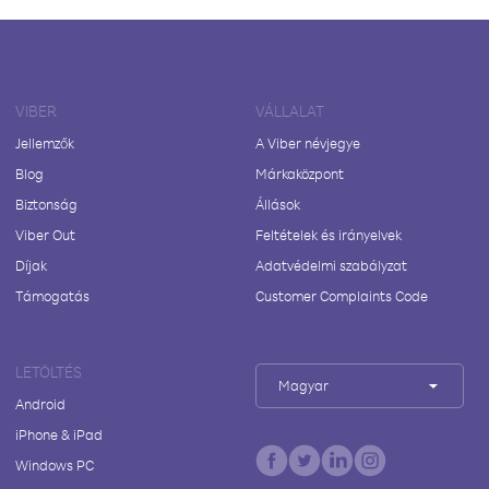
VIBER
VÁLLALAT
Jellemzők
A Viber névjegye
Blog
Márkaközpont
Biztonság
Állások
Viber Out
Feltételek és irányelvek
Díjak
Adatvédelmi szabályzat
Támogatás
Customer Complaints Code
LETÖLTÉS
Magyar
Android
iPhone & iPad
Windows PC