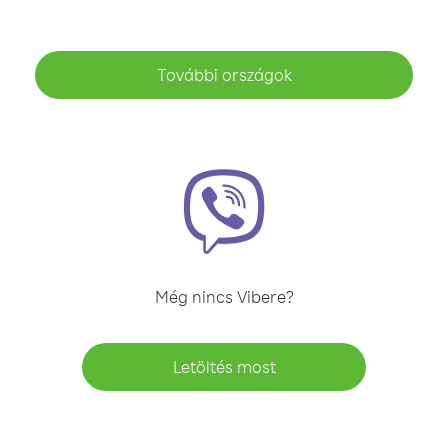
További országok
Még nincs Vibere?
Letöltés most