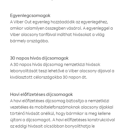
Egyenlegcsomagok
A Viber Out egyenleg hozzáadódik az egyenlegéhez,
amikor valamilyen összegben vásárol. A egyenleggel a
Viber alacsony tarifáival indíthat hívásokat a világ
bármely országába.
30 napos hívás díjcsomagok
A 30 napos hívás díjcsomag nemzetközi hívások
lebonyolítását teszi lehetővé a Viber alacsony díjaival a
kiválasztott célországokba 30 napon át.
Havi előfizetéses díjcsomagok
A havi előfizetéses díjcsomag biztosítja a nemzetközi
vezetékes és mobiltelefonszámoknak alacsony díjakkal
történő hívását anélkül, hogy bármikor is meg kellene
újítani a díjcsomagot. A havi előfizetéses konstrukcióval
az eddigi hívásait olcsóbban bonyolíthatja le