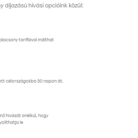
 díjazású hívási opcióink közül:
lacsony tarifáival indíthat
ztott célországokba 30 napon át.
nő hívását anélkül, hogy
olíthatja le