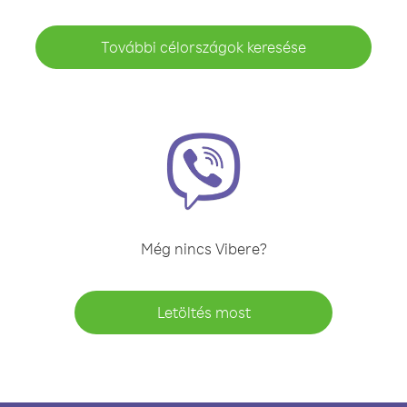
További célországok keresése
Még nincs Vibere?
Letöltés most