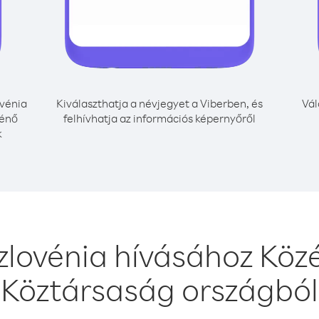
vénia
Kiválaszthatja a névjegyet a Viberben, és
Vál
ténő
felhívhatja az információs képernyőről
k
zlovénia hívásához Közé
Köztársaság országból