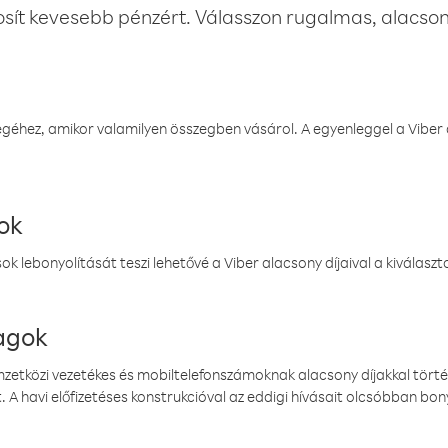
osít kevesebb pénzért. Válasszon rugalmas, alacsony
éhez, amikor valamilyen összegben vásárol. A egyenleggel a Viber a
ok
k lebonyolítását teszi lehetővé a Viber alacsony díjaival a kiválas
magok
emzetközi vezetékes és mobiltelefonszámoknak alacsony díjakkal törté
. A havi előfizetéses konstrukcióval az eddigi hívásait olcsóbban bony