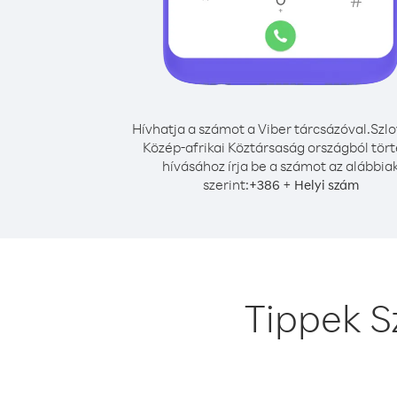
Hívhatja a számot a Viber tárcsázóval.
Szlo
Közép-afrikai Köztársaság országból tör
hívásához írja be a számot az alábbia
szerint:
+
+
386
Helyi szám
Tippek S