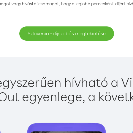
got vagy hívási díjcsomagot, hogy a legjobb percenkénti díjért hív
Szlovénia - díjszabás megtekintése
egyszerűen hívható a Vi
Out egyenlege, a követk