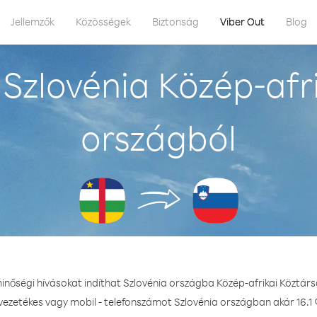
Jellemzők
Közösségek
Biztonság
Viber Out
Blog
Szlovénia Közép-afr
országból
minőségi hívásokat indíthat Szlovénia országba Közép-afrikai Köztár
 vezetékes vagy mobil - telefonszámot Szlovénia országban akár 16.1 ¢