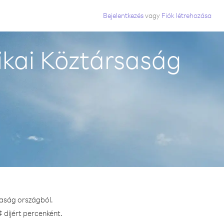
Bejelentkezés
vagy
Fiók létrehozása
ikai Köztársaság
saság országból.
 díjért percenként.