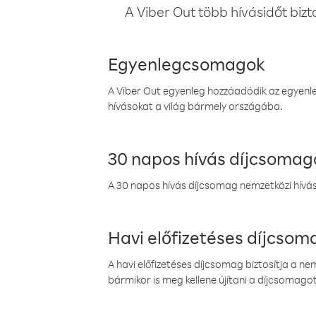
A Viber Out több hívásidőt bizt
Egyenlegcsomagok
A Viber Out egyenleg hozzáadódik az egyenleg
hívásokat a világ bármely országába.
30 napos hívás díjcsomag
A 30 napos hívás díjcsomag nemzetközi híváso
Havi előfizetéses díjcso
A havi előfizetéses díjcsomag biztosítja a n
bármikor is meg kellene újítani a díjcsomagot