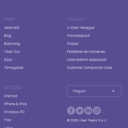
VIBER
VÁLLALAT
Jellemzők
A Viber névjegye
Blog
Márkaközpont
Biztonság
Állások
Viber Out
Feltételek és irányelvek
Díjak
Adatvédelmi szabályzat
Támogatás
Customer Complaints Code
LETÖLTÉS
Magyar
Android
iPhone & iPad
Windows PC
Mac
©
2026
Viber Media S.à r.l.
Linux