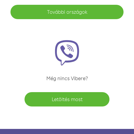
További országok
Még nincs Vibere?
Letöltés most