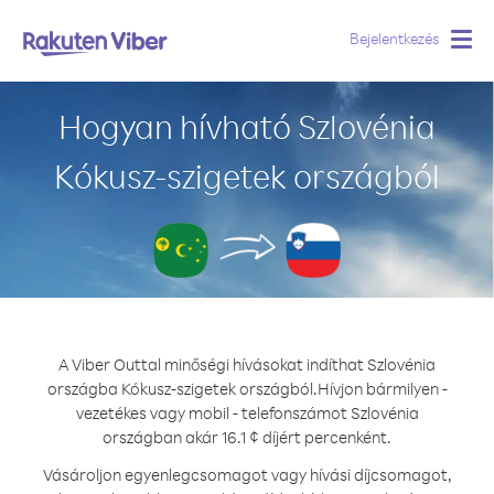
Bejelentkezés
Togg
navig
Hogyan hívható Szlovénia
Kókusz-szigetek országból
A Viber Outtal minőségi hívásokat indíthat Szlovénia
országba Kókusz-szigetek országból.
Hívjon bármilyen -
vezetékes vagy mobil - telefonszámot Szlovénia
országban akár 16.1 ¢ díjért percenként.
Vásároljon egyenlegcsomagot vagy hívási díjcsomagot,