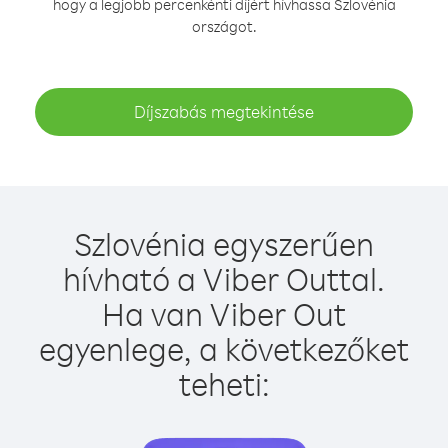
hogy a legjobb percenkénti díjért hívhassa Szlovénia
országot.
Díjszabás megtekintése
Szlovénia egyszerűen
hívható a Viber Outtal.
Ha van Viber Out
egyenlege, a következőket
teheti: