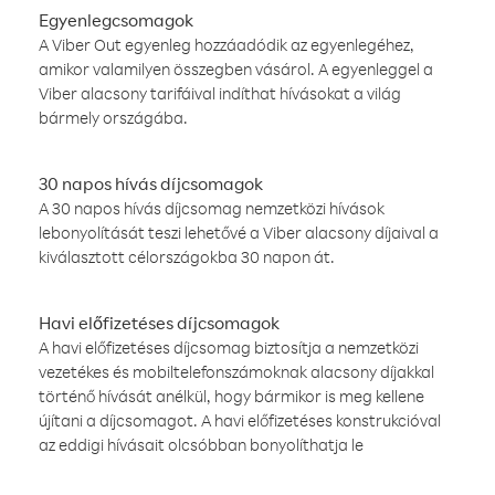
Egyenlegcsomagok
A Viber Out egyenleg hozzáadódik az egyenlegéhez,
amikor valamilyen összegben vásárol. A egyenleggel a
Viber alacsony tarifáival indíthat hívásokat a világ
bármely országába.
30 napos hívás díjcsomagok
A 30 napos hívás díjcsomag nemzetközi hívások
lebonyolítását teszi lehetővé a Viber alacsony díjaival a
kiválasztott célországokba 30 napon át.
Havi előfizetéses díjcsomagok
A havi előfizetéses díjcsomag biztosítja a nemzetközi
vezetékes és mobiltelefonszámoknak alacsony díjakkal
történő hívását anélkül, hogy bármikor is meg kellene
újítani a díjcsomagot. A havi előfizetéses konstrukcióval
az eddigi hívásait olcsóbban bonyolíthatja le