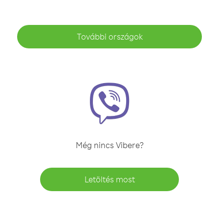
További országok
Még nincs Vibere?
Letöltés most