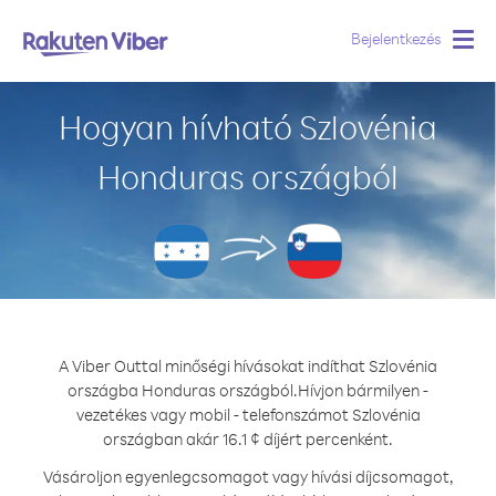
Bejelentkezés
Togg
navig
Hogyan hívható Szlovénia
Honduras országból
A Viber Outtal minőségi hívásokat indíthat Szlovénia
országba Honduras országból.
Hívjon bármilyen -
vezetékes vagy mobil - telefonszámot Szlovénia
országban akár 16.1 ¢ díjért percenként.
Vásároljon egyenlegcsomagot vagy hívási díjcsomagot,