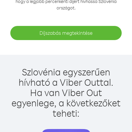
hogy a legjobb percenkénti díjért hívhassa Szlovénia
országot.
Díjszabás megtekintése
Szlovénia egyszerűen
hívható a Viber Outtal.
Ha van Viber Out
egyenlege, a következőket
teheti: