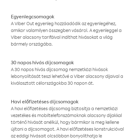
Egyenlegcsomagok
A Viber Out egyenleg hozzáadódik az egyenlegéhez,
amikor valamilyen összegben vásárol. A egyenleggel a
Viber alacsony tarifáival indíthat hívásokat a világ
bármely országába.
30 napos hívás díjcsomagok
A 30 napos hívás díjcsomag nemzetközi hívások
lebonyolítását teszi lehetővé a Viber alacsony díjaival a
kiválasztott célországokba 30 napon át.
Havi előfizetéses díjcsomagok
A havi előfizetéses díjcsomag biztosítja a nemzetközi
vezetékes és mobiltelefonszámoknak alacsony díjakkal
történő hívását anélkül, hogy bármikor is meg kellene
újítani a díjcsomagot. A havi előfizetéses konstrukcióval
az eddigi hívásait olcsóbban bonyolíthatja le