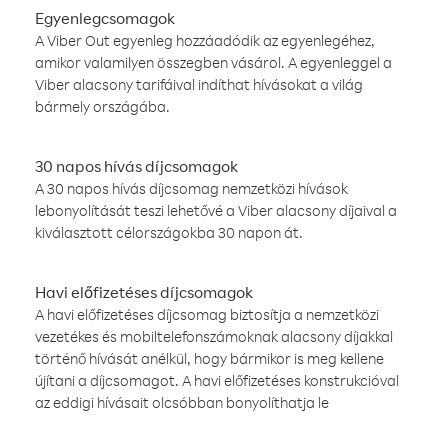
Egyenlegcsomagok
A Viber Out egyenleg hozzáadódik az egyenlegéhez,
amikor valamilyen összegben vásárol. A egyenleggel a
Viber alacsony tarifáival indíthat hívásokat a világ
bármely országába.
30 napos hívás díjcsomagok
A 30 napos hívás díjcsomag nemzetközi hívások
lebonyolítását teszi lehetővé a Viber alacsony díjaival a
kiválasztott célországokba 30 napon át.
Havi előfizetéses díjcsomagok
A havi előfizetéses díjcsomag biztosítja a nemzetközi
vezetékes és mobiltelefonszámoknak alacsony díjakkal
történő hívását anélkül, hogy bármikor is meg kellene
újítani a díjcsomagot. A havi előfizetéses konstrukcióval
az eddigi hívásait olcsóbban bonyolíthatja le