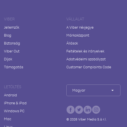
VIBER
VÁLLALAT
Jellemzők
A Viber névjegye
Blog
Márkaközpont
Biztonság
Állások
Viber Out
Feltételek és irányelvek
Díjak
Adatvédelmi szabályzat
Támogatás
Customer Complaints Code
LETÖLTÉS
Magyar
Android
iPhone & iPad
Windows PC
Mac
©
2026
Viber Media S.à r.l.
Linux