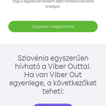
hogy a legjobb percenkénti díjért hívhassa Szlovénia
országot.
Díjszabás megtekintése
Szlovénia egyszerűen
hívható a Viber Outtal.
Ha van Viber Out
egyenlege, a következőket
teheti: