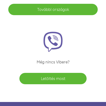
További országok
Még nincs Vibere?
Letöltés most