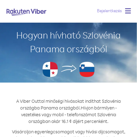
Bejelentkezés
Togg
navig
Hogyan hívható Szlovénia
Panama országból
A Viber Outtal minőségi hívásokat indíthat Szlovénia
országba Panama országból.
Hívjon bármilyen -
vezetékes vagy mobil - telefonszámot Szlovénia
országban akár 16.1 ¢ díjért percenként.
Vásároljon egyenlegcsomagot vagy hívási díjcsomagot,