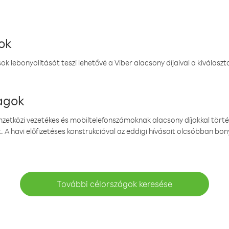
ok
k lebonyolítását teszi lehetővé a Viber alacsony díjaival a kiválas
magok
emzetközi vezetékes és mobiltelefonszámoknak alacsony díjakkal törté
. A havi előfizetéses konstrukcióval az eddigi hívásait olcsóbban bony
További célországok keresése