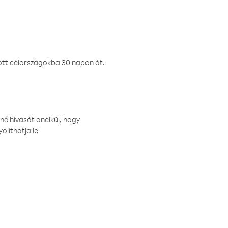
ztott célországokba 30 napon át.
nő hívását anélkül, hogy
olíthatja le