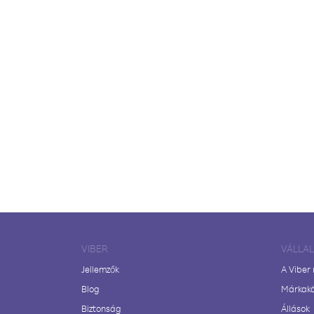
VIBER
VÁLLA
Jellemzők
A Viber
Blog
Márkak
Biztonság
Állások