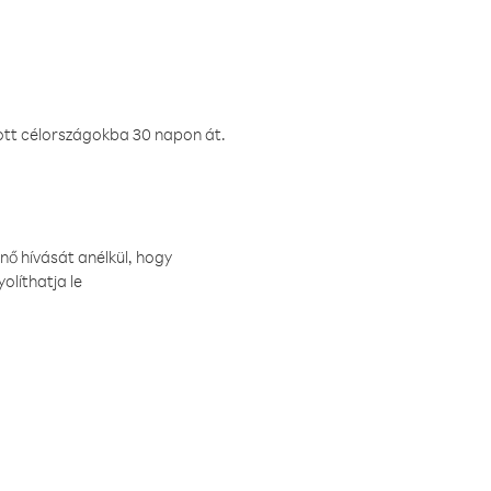
ztott célországokba 30 napon át.
nő hívását anélkül, hogy
olíthatja le