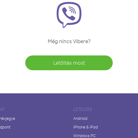
Még nincs Vibere?
Letöltés most
LAT
LETÖLTÉS
 névjegye
Android
özpont
iPhone & iPad
Windows PC