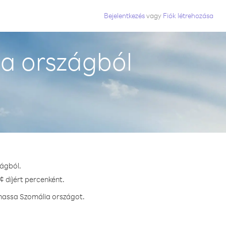
Bejelentkezés
vagy
Fiók létrehozása
ia országból
zágból.
¢ díjért percenként.
vhassa Szomália országot.