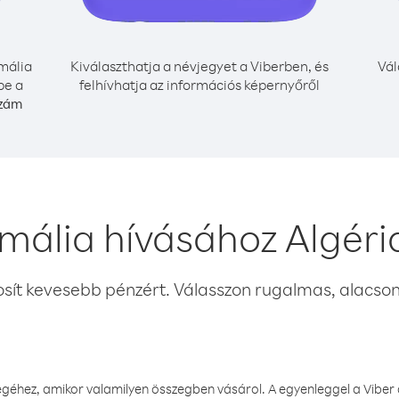
mália
Kiválaszthatja a névjegyet a Viberben, és
Vál
be a
felhívhatja az információs képernyőről
szám
mália hívásához Algéri
osít kevesebb pénzért. Válasszon rugalmas, alacsony
éhez, amikor valamilyen összegben vásárol. A egyenleggel a Viber a