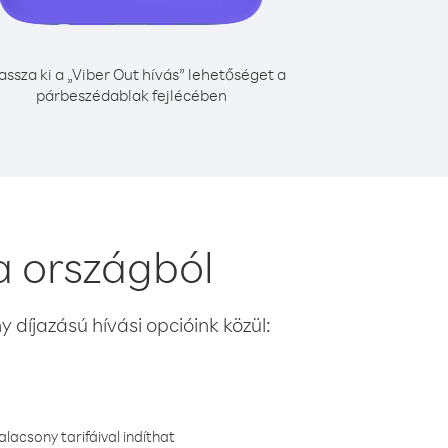
assza ki a „Viber Out hívás” lehetőséget a
párbeszédablak fejlécében
a országból
 díjazású hívási opcióink közül:
lacsony tarifáival indíthat