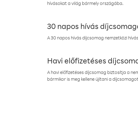
hívásokat a világ bármely országába.
30 napos hívás díjcsomag
A 30 napos hívás díjcsomag nemzetközi híváso
Havi előfizetéses díjcso
A havi előfizetéses díjcsomag biztosítja a n
bármikor is meg kellene újítani a díjcsomagot