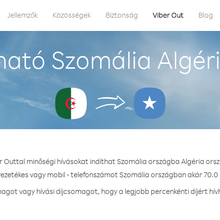
Jellemzők
Közösségek
Biztonság
Viber Out
Blog
ató Szomália Algér
r Outtal minőségi hívásokat indíthat Szomália országba Algéria ors
vezetékes vagy mobil - telefonszámot Szomália országban akár 70.0 
got vagy hívási díjcsomagot, hogy a legjobb percenkénti díjért hí