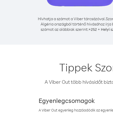
Hívhatja a számot a Viber tárcsázóval.
Szo
Algéria országból történő hívásához írja 
számot az alábbiak szerint:
+
+
252
Helyi 
Tippek Szo
A Viber Out több hívásidőt bizt
Egyenlegcsomagok
A Viber Out egyenleg hozzáadódik az egyenleg