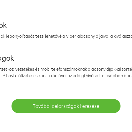
ok
k lebonyolítását teszi lehetővé a Viber alacsony díjaival a kiválas
magok
emzetközi vezetékes és mobiltelefonszámoknak alacsony díjakkal törté
. A havi előfizetéses konstrukcióval az eddigi hívásait olcsóbban bony
További célországok keresése