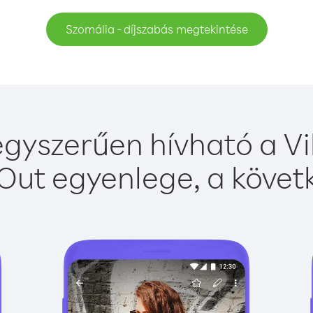
Szomália - díjszabás megtekintése
gyszerűen hívható a Vi
Out egyenlege, a követk