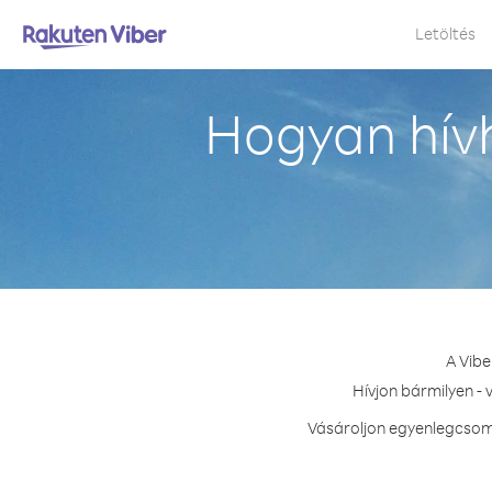
Letöltés
Hogyan hívh
A Vibe
Hívjon bármilyen - 
Vásároljon egyenlegcsoma