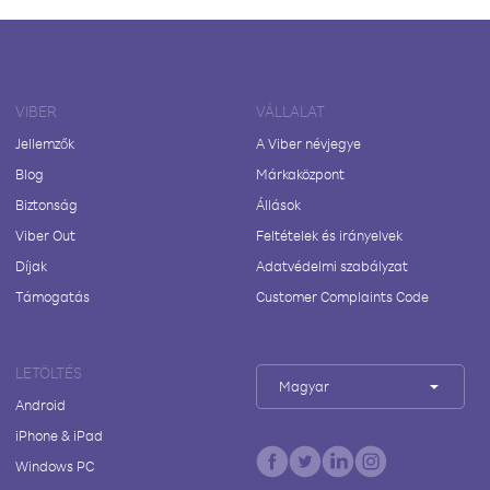
VIBER
VÁLLALAT
Jellemzők
A Viber névjegye
Blog
Márkaközpont
Biztonság
Állások
Viber Out
Feltételek és irányelvek
Díjak
Adatvédelmi szabályzat
Támogatás
Customer Complaints Code
LETÖLTÉS
Magyar
Android
iPhone & iPad
Windows PC