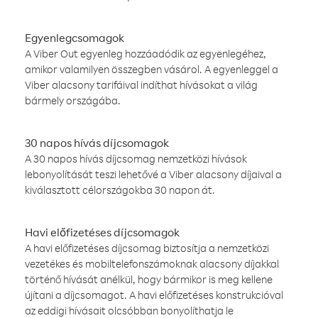
Egyenlegcsomagok
A Viber Out egyenleg hozzáadódik az egyenlegéhez,
amikor valamilyen összegben vásárol. A egyenleggel a
Viber alacsony tarifáival indíthat hívásokat a világ
bármely országába.
30 napos hívás díjcsomagok
A 30 napos hívás díjcsomag nemzetközi hívások
lebonyolítását teszi lehetővé a Viber alacsony díjaival a
kiválasztott célországokba 30 napon át.
Havi előfizetéses díjcsomagok
A havi előfizetéses díjcsomag biztosítja a nemzetközi
vezetékes és mobiltelefonszámoknak alacsony díjakkal
történő hívását anélkül, hogy bármikor is meg kellene
újítani a díjcsomagot. A havi előfizetéses konstrukcióval
az eddigi hívásait olcsóbban bonyolíthatja le