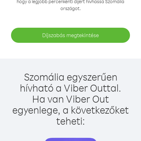
hogy a legjobb percenkénti díjért hívhassa Szomália
országot.
Díjszabás megtekintése
Szomália egyszerűen
hívható a Viber Outtal.
Ha van Viber Out
egyenlege, a következőket
teheti: