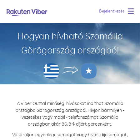
Bejelentkezés
Togg
navig
Hogyan hívható Szomália
Görögország országból
A Viber Outtal minőségi hívásokat indíthat Szomália
országba Görögország országból.
Hívjon bármilyen -
vezetékes vagy mobil - telefonszámot Szomália
országban akár 86.8 ¢ díjért percenként.
Vásároljon egyenlegcsomagot vagy hívási díjcsomagot,