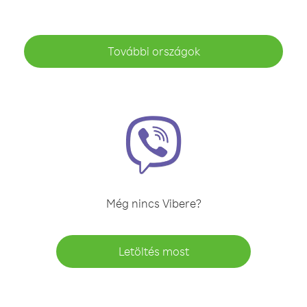
További országok
Még nincs Vibere?
Letöltés most