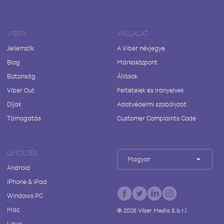
VIBER
VÁLLALAT
Jellemzők
A Viber névjegye
Blog
Márkaközpont
Biztonság
Állások
Viber Out
Feltételek és irányelvek
Díjak
Adatvédelmi szabályzat
Támogatás
Customer Complaints Code
LETÖLTÉS
Magyar
Android
iPhone & iPad
Windows PC
Mac
©
2026
Viber Media S.à r.l.
Linux