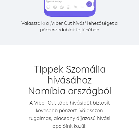
Válassza ki a „Viber Out hívás” lehetőséget a
párbeszédablak fejlécében
Tippek Szomália
hívásához
Namíbia országból
A Viber Out több hívásidőt biztosít
kevesebb pénzért. Válasszon
rugalmas, alacsony díjazású hívási
opcióink közül: