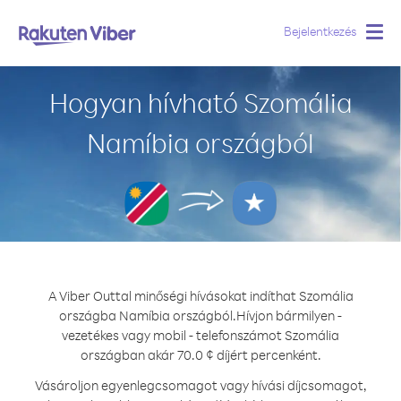
Bejelentkezés
Togg
navig
Hogyan hívható Szomália
Namíbia országból
A Viber Outtal minőségi hívásokat indíthat Szomália
országba Namíbia országból.
Hívjon bármilyen -
vezetékes vagy mobil - telefonszámot Szomália
országban akár 70.0 ¢ díjért percenként.
Vásároljon egyenlegcsomagot vagy hívási díjcsomagot,