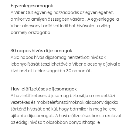
Egyenlegcsomagok
A Viber Out egyenleg hozzáadódik az egyenlegéhez,
amikor valamilyen összegben vásárol. A egyenleggel a
Viber alacsony tarifáival indíthat hívásokat a világ
bármely országába.
30 napos hívás díjcsomagok
A 30 napos hívás díjcsomag nemzetközi hívások
lebonyolítását teszi lehetővé a Viber alacsony díjaival a
kiválasztott célországokba 30 napon át.
Havi előfizetéses díjcsomagok
A havi előfizetéses díjcsomag biztosítja a nemzetközi
vezetékes és mobiltelefonszámoknak alacsony díjakkal
történő hívását anélkül, hogy bármikor is meg kellene
újítani a díjcsomagot. A havi előfizetéses konstrukcióval
az eddigi hívásait olcsóbban bonyolíthatja le