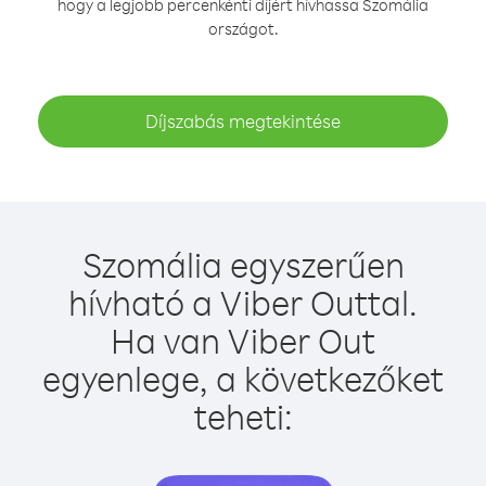
hogy a legjobb percenkénti díjért hívhassa Szomália
országot.
Díjszabás megtekintése
Szomália egyszerűen
hívható a Viber Outtal.
Ha van Viber Out
egyenlege, a következőket
teheti: