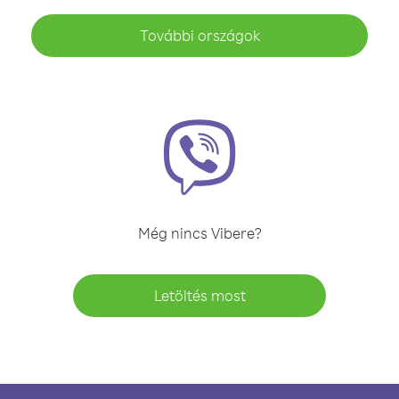
További országok
Még nincs Vibere?
Letöltés most