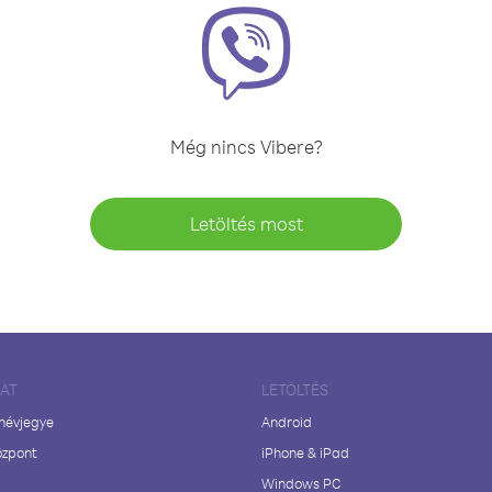
Még nincs Vibere?
Letöltés most
LAT
LETÖLTÉS
 névjegye
Android
özpont
iPhone & iPad
Windows PC