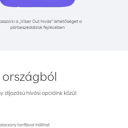
assza ki a „Viber Out hívás” lehetőséget a
párbeszédablak fejlécében
e országból
 díjazású hívási opcióink közül:
lacsony tarifáival indíthat