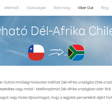
Jellemzők
Közösségek
Biztonság
Viber Out
Blog
ható Dél-Afrika Chil
er Outtal minőségi hívásokat indíthat Dél-Afrika országba Chile orsz
vezetékes vagy mobil - telefonszámot Dél-Afrika országban akár 19.8 
got vagy hívási díjcsomagot, hogy a legjobb percenkénti díjért hívh