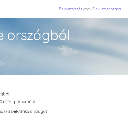
Bejelentkezés
vagy
Fiók létrehozása
e országból
ágból.
¢ díjért percenként.
assa Dél-Afrika országot.