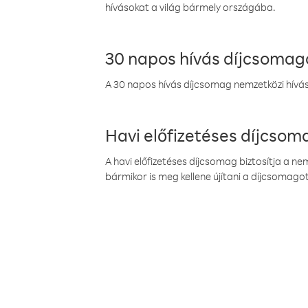
hívásokat a világ bármely országába.
30 napos hívás díjcsomag
A 30 napos hívás díjcsomag nemzetközi híváso
Havi előfizetéses díjcso
A havi előfizetéses díjcsomag biztosítja a n
bármikor is meg kellene újítani a díjcsomagot