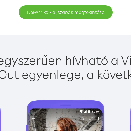
Dél-Afrika - díjszabás megtekintése
 egyszerűen hívható a Vi
Out egyenlege, a követk