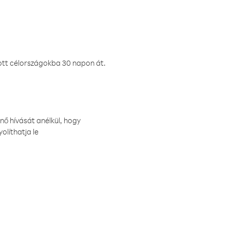
ztott célországokba 30 napon át.
nő hívását anélkül, hogy
olíthatja le