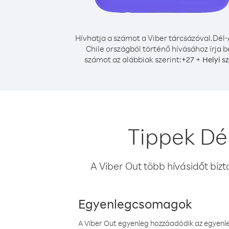
Hívhatja a számot a Viber tárcsázóval.
Dél-
Chile országból történő hívásához írja b
számot az alábbiak szerint:
+
+
27
Helyi s
Tippek Dél
A Viber Out több hívásidőt bizt
Egyenlegcsomagok
A Viber Out egyenleg hozzáadódik az egyenleg