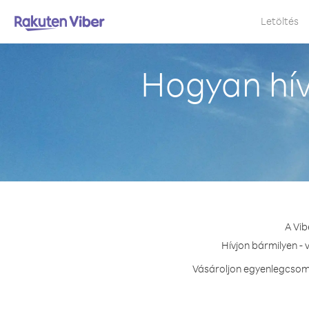
Letöltés
Hogyan hív
A Vib
Hívjon bármilyen - 
Vásároljon egyenlegcsoma