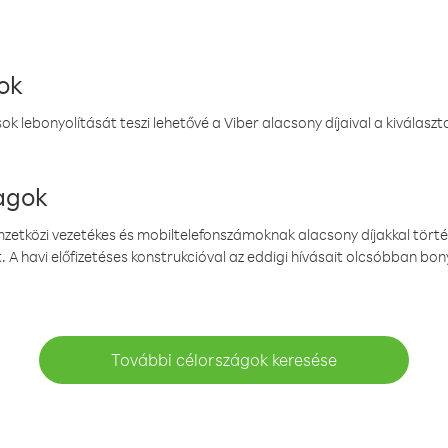
ok
k lebonyolítását teszi lehetővé a Viber alacsony díjaival a kiválas
magok
emzetközi vezetékes és mobiltelefonszámoknak alacsony díjakkal törté
. A havi előfizetéses konstrukcióval az eddigi hívásait olcsóbban bony
További célországok keresése