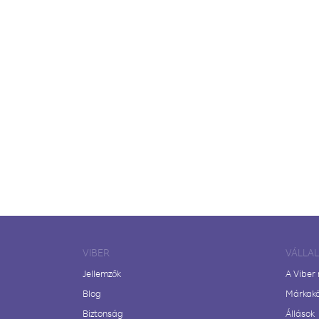
VIBER
VÁLLA
Jellemzők
A Viber
Blog
Márkak
Biztonság
Állások