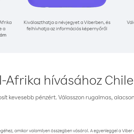
Afrika
Kiválaszthatja a névjegyet a Viberben, és
Vál
e a
felhívhatja az információs képernyőről
zám
-Afrika hívásához Chil
osít kevesebb pénzért. Válasszon rugalmas, alacsony
éhez, amikor valamilyen összegben vásárol. A egyenleggel a Viber a