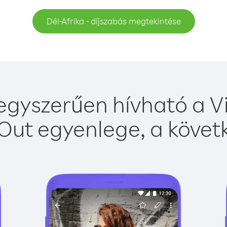
Dél-Afrika - díjszabás megtekintése
 egyszerűen hívható a Vi
Out egyenlege, a követk