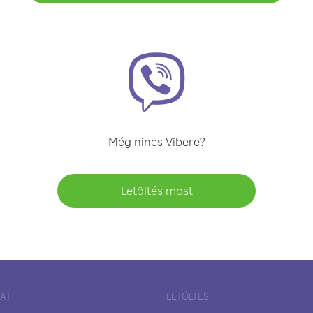
Még nincs Vibere?
Letöltés most
LAT
LETÖLTÉS