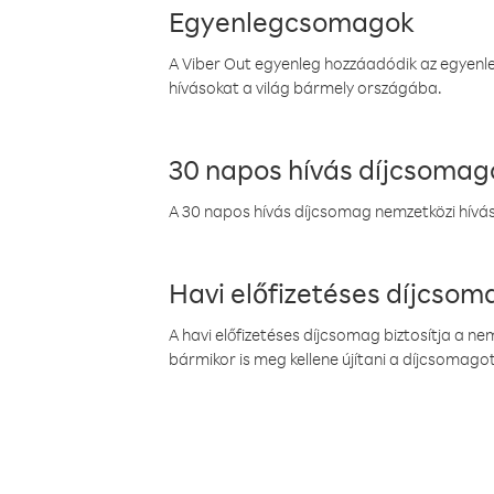
Egyenlegcsomagok
A Viber Out egyenleg hozzáadódik az egyenleg
hívásokat a világ bármely országába.
30 napos hívás díjcsomag
A 30 napos hívás díjcsomag nemzetközi híváso
Havi előfizetéses díjcso
A havi előfizetéses díjcsomag biztosítja a n
bármikor is meg kellene újítani a díjcsomagot