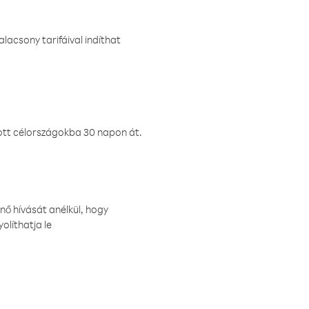
lacsony tarifáival indíthat
ztott célországokba 30 napon át.
nő hívását anélkül, hogy
olíthatja le