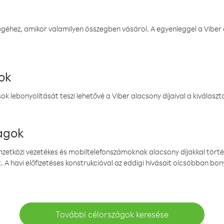
éhez, amikor valamilyen összegben vásárol. A egyenleggel a Viber a
ok
k lebonyolítását teszi lehetővé a Viber alacsony díjaival a kiválas
magok
emzetközi vezetékes és mobiltelefonszámoknak alacsony díjakkal törté
. A havi előfizetéses konstrukcióval az eddigi hívásait olcsóbban bony
További célországok keresése