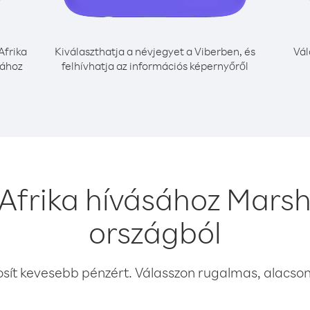
Afrika
Kiválaszthatja a névjegyet a Viberben, és
Vál
sához
felhívhatja az információs képernyőről
Afrika hívásához Marsh
országból
osít kevesebb pénzért. Válasszon rugalmas, alacsony