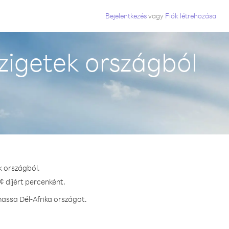
Bejelentkezés
vagy
Fiók létrehozása
zigetek országból
k országból.
¢ díjért percenként.
assa Dél-Afrika országot.