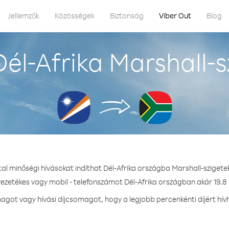
Jellemzők
Közösségek
Biztonság
Viber Out
Blog
él-Afrika Marshall-s
tal minőségi hívásokat indíthat Dél-Afrika országba Marshall-szigete
vezetékes vagy mobil - telefonszámot Dél-Afrika országban akár 19.8 
got vagy hívási díjcsomagot, hogy a legjobb percenkénti díjért hívh