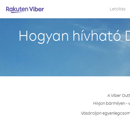
Letöltés
Hogyan hívható D
A Viber Out
Hívjon bármilyen - 
Vásároljon egyenlegcsoma