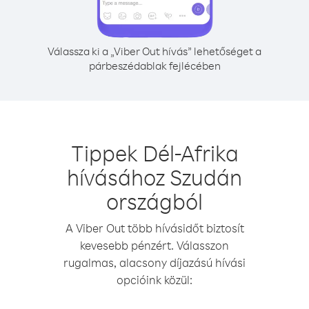
Válassza ki a „Viber Out hívás” lehetőséget a
párbeszédablak fejlécében
Tippek Dél-Afrika
hívásához Szudán
országból
A Viber Out több hívásidőt biztosít
kevesebb pénzért. Válasszon
rugalmas, alacsony díjazású hívási
opcióink közül: