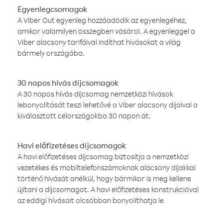
Egyenlegcsomagok
A Viber Out egyenleg hozzáadódik az egyenlegéhez,
amikor valamilyen összegben vásárol. A egyenleggel a
Viber alacsony tarifáival indíthat hívásokat a világ
bármely országába.
30 napos hívás díjcsomagok
A 30 napos hívás díjcsomag nemzetközi hívások
lebonyolítását teszi lehetővé a Viber alacsony díjaival a
kiválasztott célországokba 30 napon át.
Havi előfizetéses díjcsomagok
A havi előfizetéses díjcsomag biztosítja a nemzetközi
vezetékes és mobiltelefonszámoknak alacsony díjakkal
történő hívását anélkül, hogy bármikor is meg kellene
újítani a díjcsomagot. A havi előfizetéses konstrukcióval
az eddigi hívásait olcsóbban bonyolíthatja le