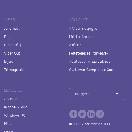
VIBER
VÁLLALAT
Jellemzők
A Viber névjegye
Blog
Márkaközpont
Biztonság
Állások
Viber Out
Feltételek és irányelvek
Díjak
Adatvédelmi szabályzat
Támogatás
Customer Complaints Code
LETÖLTÉS
Magyar
Android
iPhone & iPad
Windows PC
Mac
©
2026
Viber Media S.à r.l.
Linux