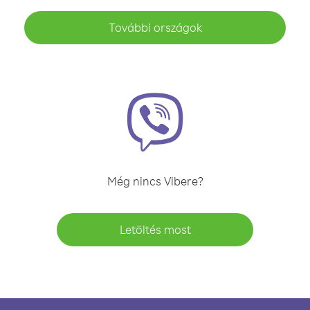
További országok
Még nincs Vibere?
Letöltés most