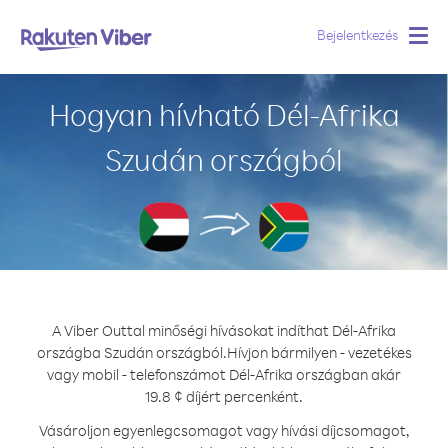
Bejelentkezés
Togg
navig
Hogyan hívható Dél-Afrika
Szudán országból
A Viber Outtal minőségi hívásokat indíthat Dél-Afrika
országba Szudán országból.
Hívjon bármilyen - vezetékes
vagy mobil - telefonszámot Dél-Afrika országban akár
19.8 ¢ díjért percenként.
Vásároljon egyenlegcsomagot vagy hívási díjcsomagot,