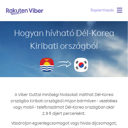
Bejelentkezés
Togg
navig
Hogyan hívható Dél-Korea
Kiribati országból
A Viber Outtal minőségi hívásokat indíthat Dél-Korea
országba Kiribati országból.
Hívjon bármilyen - vezetékes
vagy mobil - telefonszámot Dél-Korea országban akár
2.9 ¢ díjért percenként.
Vásároljon egyenlegcsomagot vagy hívási díjcsomagot,