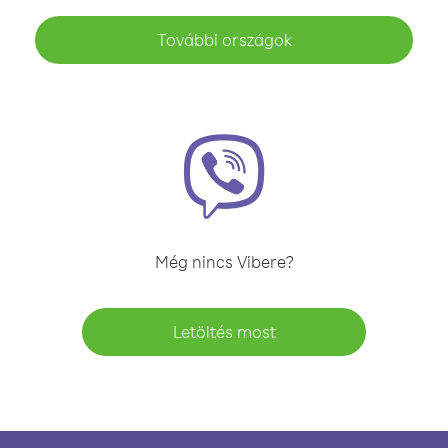
További országok
Még nincs Vibere?
Letöltés most