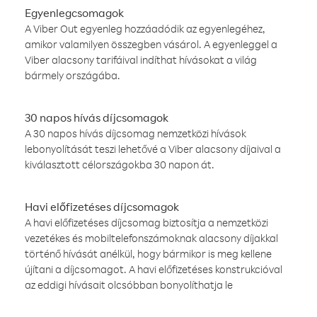
Egyenlegcsomagok
A Viber Out egyenleg hozzáadódik az egyenlegéhez,
amikor valamilyen összegben vásárol. A egyenleggel a
Viber alacsony tarifáival indíthat hívásokat a világ
bármely országába.
30 napos hívás díjcsomagok
A 30 napos hívás díjcsomag nemzetközi hívások
lebonyolítását teszi lehetővé a Viber alacsony díjaival a
kiválasztott célországokba 30 napon át.
Havi előfizetéses díjcsomagok
A havi előfizetéses díjcsomag biztosítja a nemzetközi
vezetékes és mobiltelefonszámoknak alacsony díjakkal
történő hívását anélkül, hogy bármikor is meg kellene
újítani a díjcsomagot. A havi előfizetéses konstrukcióval
az eddigi hívásait olcsóbban bonyolíthatja le