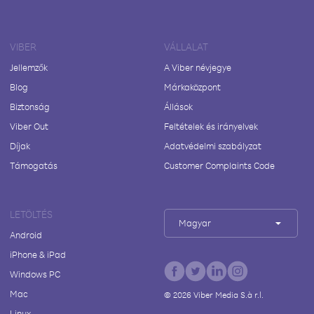
VIBER
VÁLLALAT
Jellemzők
A Viber névjegye
Blog
Márkaközpont
Biztonság
Állások
Viber Out
Feltételek és irányelvek
Díjak
Adatvédelmi szabályzat
Támogatás
Customer Complaints Code
LETÖLTÉS
Magyar
Android
iPhone & iPad
Windows PC
Mac
©
2026
Viber Media S.à r.l.
Linux