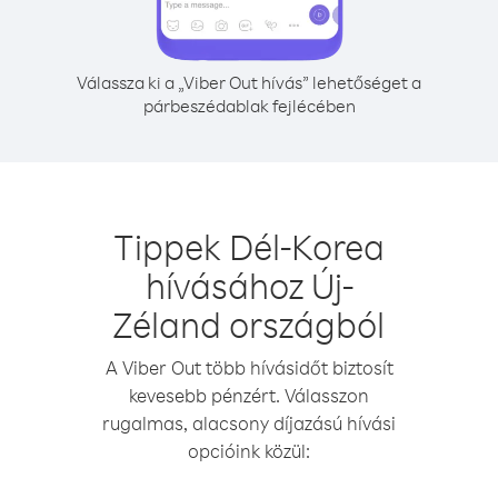
Válassza ki a „Viber Out hívás” lehetőséget a
párbeszédablak fejlécében
Tippek Dél-Korea
hívásához Új-
Zéland országból
A Viber Out több hívásidőt biztosít
kevesebb pénzért. Válasszon
rugalmas, alacsony díjazású hívási
opcióink közül: