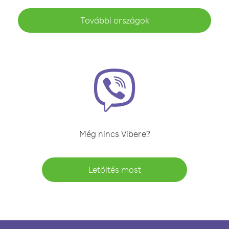
További országok
Még nincs Vibere?
Letöltés most