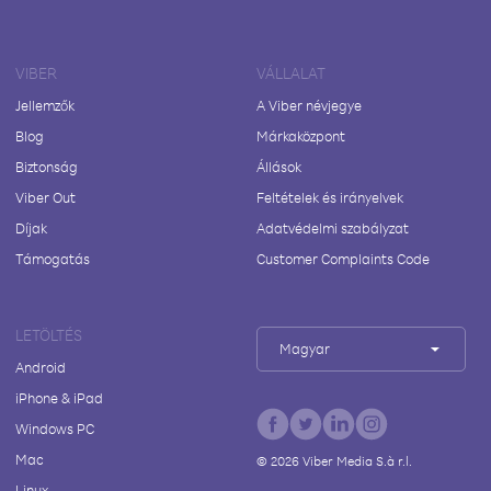
VIBER
VÁLLALAT
Jellemzők
A Viber névjegye
Blog
Márkaközpont
Biztonság
Állások
Viber Out
Feltételek és irányelvek
Díjak
Adatvédelmi szabályzat
Támogatás
Customer Complaints Code
LETÖLTÉS
Magyar
Android
iPhone & iPad
Windows PC
Mac
©
2026
Viber Media S.à r.l.
Linux