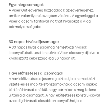
Egyenlegcsomagok
A Viber Out egyenleg hozzáadódik az egyenlegéhez,
amikor valamilyen összegben vásárol. A egyenleggel a
Viber alacsony tarifáival indíthat hívásokat a világ
bármely országába.
30 napos hívás díjcsomagok
A 30 napos hívás díjcsomag nemzetközi hívások
lebonyolítását teszi lehetővé a Viber alacsony díjaival a
kiválasztott célországokba 30 napon át.
Havi előfizetéses díjcsomagok
A havi előfizetéses díjcsomag biztosítja a nemzetközi
vezetékes és mobiltelefonszámoknak alacsony díjakkal
történő hívását anélkül, hogy bármikor is meg kellene
újítani a díjcsomagot. A havi előfizetéses konstrukcióval
az eddigi hívásait olcsóbban bonyolíthatja le