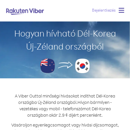
Bejelentkezés
Togg
navig
Hogyan hívható Dél-Korea
Új-Zéland országból
A Viber Outtal minőségi hívásokat indíthat Dél-Korea
országba Új-Zéland országból.
Hívjon bármilyen -
vezetékes vagy mobil - telefonszámot Dél-Korea
országban akár 2.9 ¢ díjért percenként.
Vásároljon egyenlegcsomagot vagy hívási díjcsomagot,